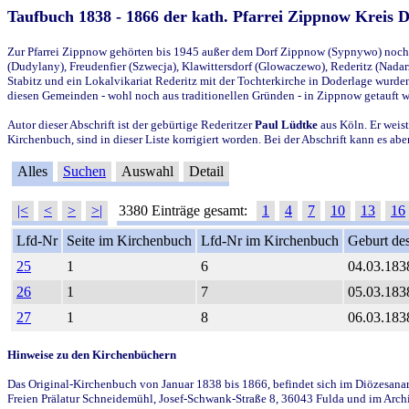
Taufbuch 1838 - 1866 der kath. Pfarrei Zippnow Kreis 
Zur Pfarrei Zippnow gehörten bis 1945 außer dem Dorf Zippnow (Sypnywo) noch d
(Dudylany), Freudenfier (Szwecja), Klawittersdorf (Glowaczewo), Rederitz (Nadarz
Stabitz und ein Lokalvikariat Rederitz mit der Tochterkirche in Doderlage wurd
diesen Gemeinden - wohl noch aus traditionellen Gründen - in Zippnow getauft 
Autor dieser Abschrift ist der gebürtige Rederitzer
Paul Lüdtke
aus Köln. Er weist
Kirchenbuch, sind in dieser Liste korrigiert worden. Bei der Abschrift kann es 
Alles
Suchen
Auswahl
Detail
|<
<
>
>|
3380 Einträge gesamt:
1
4
7
10
13
16
Lfd-Nr
Seite im Kirchenbuch
Lfd-Nr im Kirchenbuch
Geburt des
25
1
6
04.03.183
26
1
7
05.03.183
27
1
8
06.03.183
Hinweise zu den Kirchenbüchern
Das Original-Kirchenbuch von Januar 1838 bis 1866, befindet sich im Diözesanarch
Freien Prälatur Schneidemühl, Josef-Schwank-Straße 8, 36043 Fulda und im Archi