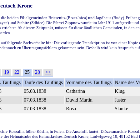
Deutsch Krone
ie beiden Filialgemeinden Briesenitz (Brzez`nica) und Jagdhaus (Budy). Früher g
yce) und Stabitz (Zdbice). Die Pfarrei Zippnow wurde im Jahr 1911 aufgeteilt und e
en errichtet. Ab diesem Zeitpunkt, müssen für diese ländlichen Gemeinden, in den
worden.
 auf folgende Sachverhalte hin: Die vorliegende Transkription ist von einer Kopie 
aber dennoch zu Übertragungsfehlern gekommen sein. Deshalb wird kein Anspruch auf 
19
22
25
28
>>
 Täuflings
Taufe des Täuflings
Vorname des Täuflings
Name des Va
8
05.03.1838
Catharina
Klug
8
07.03.1838
David Martin
Jaster
8
07.03.1838
Rosa
Stanke
iv Koszalin, früher Köslin, in Polen. Die Anschrift lautet: Diözesanarchiv Koszal
v der Heimatstube des Heimatkreises Deutsch Krone, Ludwigsweg 10, 49152 Bad Ess