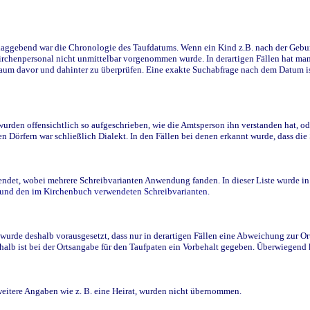
ggebend war die Chronologie des Taufdatums. Wenn ein Kind z.B. nach der Geburt 
rchenpersonal nicht unmittelbar vorgenommen wurde. In derartigen Fällen hat man d
raum davor und dahinter zu überprüfen. Eine exakte Suchabfrage nach dem Datum i
den offensichtlich so aufgeschrieben, wie die Amtsperson ihn verstanden hat, ode
n Dörfern war schließlich Dialekt. In den Fällen bei denen erkannt wurde, dass di
t, wobei mehrere Schreibvarianten Anwendung fanden. In dieser Liste wurde in de
n und den im Kirchenbuch verwendeten Schreibvarianten.
wurde deshalb vorausgesetzt, dass nur in derartigen Fällen eine Abweichung zur O
eshalb ist bei der Ortsangabe für den Taufpaten ein Vorbehalt gegeben. Überwiegen
weitere Angaben wie z. B. eine Heirat, wurden nicht übernommen.