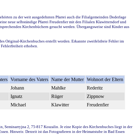
ehörten zu der weit ausgedehnten Pfarrei auch die Filialgemeinden Doderlage
ine neue selbständige Pfarrei Freudenfier mit den Filialen Klawittersdorf und
 entsprechenden Kirchenbüchern gesucht werden. Übergangsweise sind Kinder aus
des Original-Kirchenbuches erstellt worden. Erkannte zweifelsfreie Fehler im
Fehlerfreiheit erhoben.
ters
Vorname des Vaters
Name der Mutter
Wohnort der Eltern
Johann
Mahlke
Rederitz
Ignatz
Rüger
Zippnow
Michael
Klawitter
Freudenfier
in, Seminarryjna 2, 75-817 Koszalin. Je eine Kopie des Kirchenbuches liegt in der
en. Hinweis: Derzeit ist das Fotografieren in der Heimatstube in Bad Essen