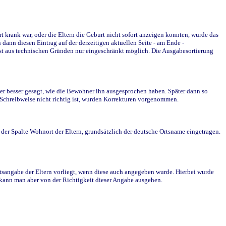
krank war, oder die Eltern die Geburt nicht sofort anzeigen konnten, wurde das
ann diesen Eintrag auf der derzeitigen aktuellen Seite - am Ende -
st aus technischen Gründen nur eingeschränkt möglich. Die Ausgabesortierung
r besser gesagt, wie die Bewohner ihn ausgesprochen haben. Später dann so
e Schreibweise nicht richtig ist, wurden Korrekturen vorgenommen.
r Spalte Wohnort der Eltern, grundsätzlich der deutsche Ortsname eingetragen.
rtsangabe der Eltern vorliegt, wenn diese auch angegeben wurde. Hierbei wurde
d kann man aber von der Richtigkeit dieser Angabe ausgehen.