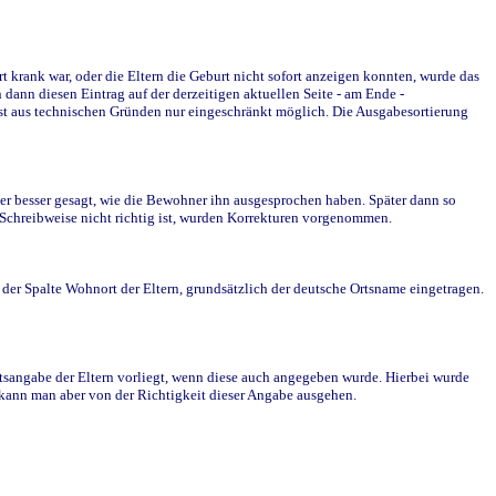
krank war, oder die Eltern die Geburt nicht sofort anzeigen konnten, wurde das
ann diesen Eintrag auf der derzeitigen aktuellen Seite - am Ende -
st aus technischen Gründen nur eingeschränkt möglich. Die Ausgabesortierung
r besser gesagt, wie die Bewohner ihn ausgesprochen haben. Später dann so
e Schreibweise nicht richtig ist, wurden Korrekturen vorgenommen.
r Spalte Wohnort der Eltern, grundsätzlich der deutsche Ortsname eingetragen.
rtsangabe der Eltern vorliegt, wenn diese auch angegeben wurde. Hierbei wurde
d kann man aber von der Richtigkeit dieser Angabe ausgehen.