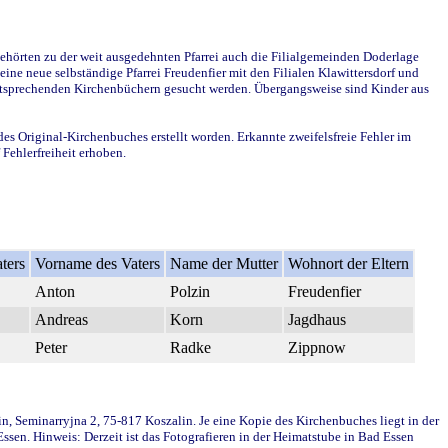
ehörten zu der weit ausgedehnten Pfarrei auch die Filialgemeinden Doderlage
ine neue selbständige Pfarrei Freudenfier mit den Filialen Klawittersdorf und
 entsprechenden Kirchenbüchern gesucht werden. Übergangsweise sind Kinder aus
des Original-Kirchenbuches erstellt worden. Erkannte zweifelsfreie Fehler im
Fehlerfreiheit erhoben.
ters
Vorname des Vaters
Name der Mutter
Wohnort der Eltern
Anton
Polzin
Freudenfier
Andreas
Korn
Jagdhaus
Peter
Radke
Zippnow
in, Seminarryjna 2, 75-817 Koszalin. Je eine Kopie des Kirchenbuches liegt in der
en. Hinweis: Derzeit ist das Fotografieren in der Heimatstube in Bad Essen