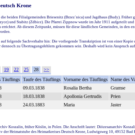
Deutsch Krone
ie beiden Filialgemeinden Briesenitz (Brzez`nica) und Jagdhaus (Budy). Früher g
yce) und Stabitz (Zdbice). Die Pfarrei Zippnow wurde im Jahr 1911 aufgeteilt und e
en errichtet. Ab diesem Zeitpunkt, müssen für diese ländlichen Gemeinden, in den
worden.
 auf folgende Sachverhalte hin: Die vorliegende Transkription ist von einer Kopie 
aber dennoch zu Übertragungsfehlern gekommen sein. Deshalb wird kein Anspruch auf 
19
22
25
28
>>
 Täuflings
Taufe des Täuflings
Vorname des Täuflings
Name des Va
8
09.03.1838
Rosalia Bertha
Gramse
8
18.03.1838
Apollonia Gertrudis
Prien
8
24.03.1883
Maria
Jaster
iv Koszalin, früher Köslin, in Polen. Die Anschrift lautet: Diözesanarchiv Koszal
v der Heimatstube des Heimatkreises Deutsch Krone, Ludwigsweg 10, 49152 Bad Ess