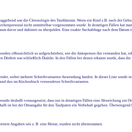
ggebend war die Chronologie des Taufdatums. Wenn ein Kind z.B. nach der Geburt 
rchenpersonal nicht unmittelbar vorgenommen wurde. In derartigen Fällen hat man d
raum davor und dahinter zu überprüfen. Eine exakte Suchabfrage nach dem Datum i
den offensichtlich so aufgeschrieben, wie die Amtsperson ihn verstanden hat, ode
n Dörfern war schließlich Dialekt. In den Fällen bei denen erkannt wurde, dass di
t, wobei mehrere Schreibvarianten Anwendung fanden. In dieser Liste wurde in de
n und den im Kirchenbuch verwendeten Schreibvarianten.
wurde deshalb vorausgesetzt, dass nur in derartigen Fällen eine Abweichung zur O
eshalb ist bei der Ortsangabe für den Taufpaten ein Vorbehalt gegeben. Überwiegen
weitere Angaben wie z. B. eine Heirat, wurden nicht übernommen.