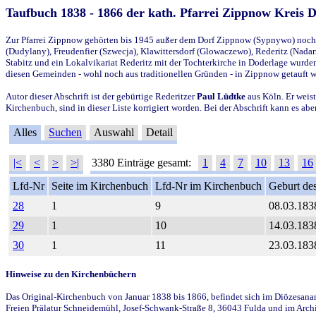
Taufbuch 1838 - 1866 der kath. Pfarrei Zippnow Kreis 
Zur Pfarrei Zippnow gehörten bis 1945 außer dem Dorf Zippnow (Sypnywo) noch d
(Dudylany), Freudenfier (Szwecja), Klawittersdorf (Glowaczewo), Rederitz (Nadarz
Stabitz und ein Lokalvikariat Rederitz mit der Tochterkirche in Doderlage wurd
diesen Gemeinden - wohl noch aus traditionellen Gründen - in Zippnow getauft 
Autor dieser Abschrift ist der gebürtige Rederitzer
Paul Lüdtke
aus Köln. Er weist
Kirchenbuch, sind in dieser Liste korrigiert worden. Bei der Abschrift kann es 
Alles
Suchen
Auswahl
Detail
|<
<
>
>|
3380 Einträge gesamt:
1
4
7
10
13
16
Lfd-Nr
Seite im Kirchenbuch
Lfd-Nr im Kirchenbuch
Geburt des
28
1
9
08.03.183
29
1
10
14.03.183
30
1
11
23.03.183
Hinweise zu den Kirchenbüchern
Das Original-Kirchenbuch von Januar 1838 bis 1866, befindet sich im Diözesanarch
Freien Prälatur Schneidemühl, Josef-Schwank-Straße 8, 36043 Fulda und im Archi