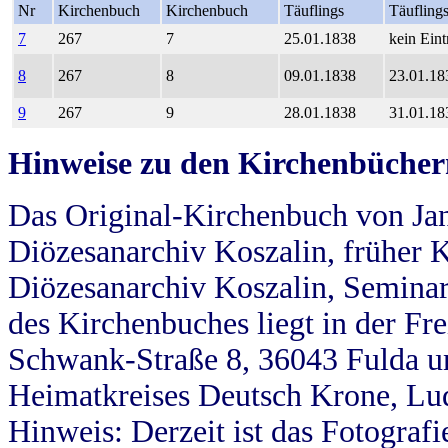
Nr
Kirchenbuch
Kirchenbuch
Täuflings
Täufling
7
267
7
25.01.1838
kein Eint
8
267
8
09.01.1838
23.01.18
9
267
9
28.01.1838
31.01.18
Hinweise zu den Kirchenbücher
Das Original-Kirchenbuch von Jan
Diözesanarchiv Koszalin, früher Kö
Diözesanarchiv Koszalin, Seminar
des Kirchenbuches liegt in der Fr
Schwank-Straße 8, 36043 Fulda u
Heimatkreises Deutsch Krone, Lu
Hinweis: Derzeit ist das Fotograf