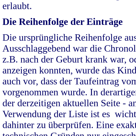
erlaubt.
Die Reihenfolge der Einträge
Die ursprüngliche Reihenfolge au
Ausschlaggebend war die Chronol
z.B. nach der Geburt krank war, od
anzeigen konnten, wurde das Kind
auch vor, dass der Taufeintrag vo
vorgenommen wurde. In derartigen
der derzeitigen aktuellen Seite -
Verwendung der Liste ist es wich
dahinter zu überprüfen. Eine exa
technischen Gründen nur eingesch