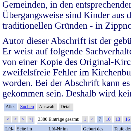
Gemeinden, in den entsprechende
Übergangsweise sind Kinder aus 
traditionellen Gründen - in Zippn
Autor dieser Abschrift ist der geb
Er weist auf folgende Sachverhalte
von einer Kopie des Original-Kirc
zweifelsfreie Fehler im Kirchenbuc
worden. Bei der Abschrift kann e
gekommen sein. Deshalb wird kein
Alles
Suchen
Auswahl
Detail
|<
<
>
>|
3380 Einträge gesamt:
1
4
7
10
13
16
Lfd-
Seite im
Lfd-Nr im
Geburt des
Taufe de