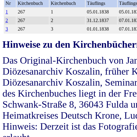
Nr
Kirchenbuch
Kirchenbuch
Täuflings
Täufling
1
267
1
05.01.1838
05.01.18
2
267
2
31.12.1837
07.01.18
3
267
3
01.01.1838
07.01.18
Hinweise zu den Kirchenbücher
Das Original-Kirchenbuch von Jan
Diözesanarchiv Koszalin, früher Kö
Diözesanarchiv Koszalin, Seminar
des Kirchenbuches liegt in der Fr
Schwank-Straße 8, 36043 Fulda u
Heimatkreises Deutsch Krone, Lu
Hinweis: Derzeit ist das Fotograf