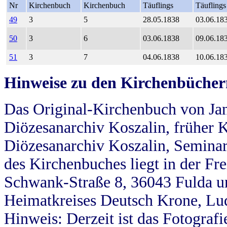
Nr
Kirchenbuch
Kirchenbuch
Täuflings
Täuflings
49
3
5
28.05.1838
03.06.18
50
3
6
03.06.1838
09.06.18
51
3
7
04.06.1838
10.06.18
Hinweise zu den Kirchenbücher
Das Original-Kirchenbuch von Jan
Diözesanarchiv Koszalin, früher Kö
Diözesanarchiv Koszalin, Seminar
des Kirchenbuches liegt in der Fr
Schwank-Straße 8, 36043 Fulda u
Heimatkreises Deutsch Krone, Lu
Hinweis: Derzeit ist das Fotograf