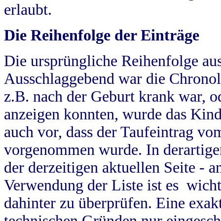
erlaubt.
Die Reihenfolge der Einträge
Die ursprüngliche Reihenfolge au
Ausschlaggebend war die Chronol
z.B. nach der Geburt krank war, od
anzeigen konnten, wurde das Kind
auch vor, dass der Taufeintrag vo
vorgenommen wurde. In derartigen
der derzeitigen aktuellen Seite -
Verwendung der Liste ist es wich
dahinter zu überprüfen. Eine exa
technischen Gründen nur eingesch