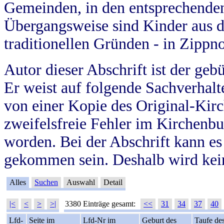
Gemeinden, in den entsprechende
Übergangsweise sind Kinder aus 
traditionellen Gründen - in Zippn
Autor dieser Abschrift ist der geb
Er weist auf folgende Sachverhalte
von einer Kopie des Original-Kirc
zweifelsfreie Fehler im Kirchenbuc
worden. Bei der Abschrift kann e
gekommen sein. Deshalb wird kein
Alles
Suchen
Auswahl
Detail
|<
<
>
>|
3380 Einträge gesamt:
<<
31
34
37
40
Lfd-
Seite im
Lfd-Nr im
Geburt des
Taufe de