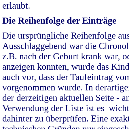
erlaubt.
Die Reihenfolge der Einträge
Die ursprüngliche Reihenfolge au
Ausschlaggebend war die Chronol
z.B. nach der Geburt krank war, od
anzeigen konnten, wurde das Kind
auch vor, dass der Taufeintrag vo
vorgenommen wurde. In derartigen
der derzeitigen aktuellen Seite -
Verwendung der Liste ist es wich
dahinter zu überprüfen. Eine exa
technischen Gründen nur eingesch