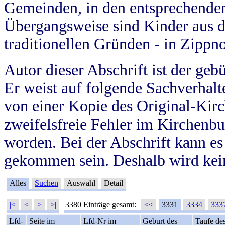
Gemeinden, in den entsprechende
Übergangsweise sind Kinder aus 
traditionellen Gründen - in Zippn
Autor dieser Abschrift ist der geb
Er weist auf folgende Sachverhalte
von einer Kopie des Original-Kirc
zweifelsfreie Fehler im Kirchenbuc
worden. Bei der Abschrift kann e
gekommen sein. Deshalb wird kein
Alles
Suchen
Auswahl
Detail
|<
<
>
>|
3380 Einträge gesamt:
<<
3331
3334
333
Lfd-
Seite im
Lfd-Nr im
Geburt des
Taufe de