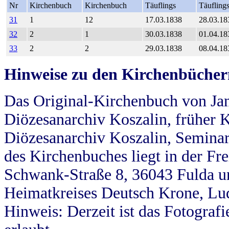
Nr
Kirchenbuch
Kirchenbuch
Täuflings
Täufling
31
1
12
17.03.1838
28.03.18
32
2
1
30.03.1838
01.04.18
33
2
2
29.03.1838
08.04.18
Hinweise zu den Kirchenbücher
Das Original-Kirchenbuch von Jan
Diözesanarchiv Koszalin, früher Kö
Diözesanarchiv Koszalin, Seminar
des Kirchenbuches liegt in der Fr
Schwank-Straße 8, 36043 Fulda u
Heimatkreises Deutsch Krone, Lu
Hinweis: Derzeit ist das Fotograf