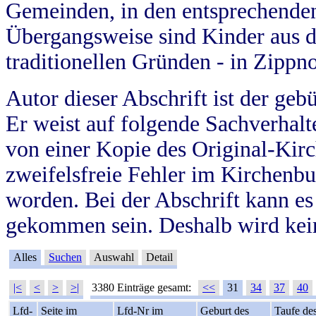
Gemeinden, in den entsprechende
Übergangsweise sind Kinder aus 
traditionellen Gründen - in Zippn
Autor dieser Abschrift ist der geb
Er weist auf folgende Sachverhalte
von einer Kopie des Original-Kirc
zweifelsfreie Fehler im Kirchenbuc
worden. Bei der Abschrift kann e
gekommen sein. Deshalb wird kein
Alles
Suchen
Auswahl
Detail
|<
<
>
>|
3380 Einträge gesamt:
<<
31
34
37
40
Lfd-
Seite im
Lfd-Nr im
Geburt des
Taufe de