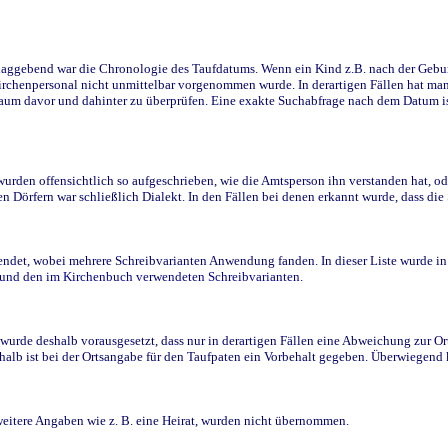
ggebend war die Chronologie des Taufdatums. Wenn ein Kind z.B. nach der Geburt 
rchenpersonal nicht unmittelbar vorgenommen wurde. In derartigen Fällen hat man d
raum davor und dahinter zu überprüfen. Eine exakte Suchabfrage nach dem Datum i
den offensichtlich so aufgeschrieben, wie die Amtsperson ihn verstanden hat, ode
n Dörfern war schließlich Dialekt. In den Fällen bei denen erkannt wurde, dass di
t, wobei mehrere Schreibvarianten Anwendung fanden. In dieser Liste wurde in de
n und den im Kirchenbuch verwendeten Schreibvarianten.
wurde deshalb vorausgesetzt, dass nur in derartigen Fällen eine Abweichung zur O
eshalb ist bei der Ortsangabe für den Taufpaten ein Vorbehalt gegeben. Überwiegen
weitere Angaben wie z. B. eine Heirat, wurden nicht übernommen.