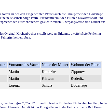
ehörten zu der weit ausgedehnten Pfarrei auch die Filialgemeinden Doderlage
ine neue selbständige Pfarrei Freudenfier mit den Filialen Klawittersdorf und
 entsprechenden Kirchenbüchern gesucht werden. Übergangsweise sind Kinder aus
des Original-Kirchenbuches erstellt worden. Erkannte zweifelsfreie Fehler im
Fehlerfreiheit erhoben.
ters
Vorname des Vaters
Name der Mutter
Wohnort der Eltern
Martin
Katritzke
Zippnow
Martin
Klawun
Rederitz
Lorenz
Schulz
Doderlage
in, Seminarryjna 2, 75-817 Koszalin. Je eine Kopie des Kirchenbuches liegt in der
en. Hinweis: Derzeit ist das Fotografieren in der Heimatstube in Bad Essen