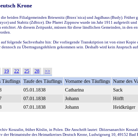
Deutsch Krone
ie beiden Filialgemeinden Briesenitz (Brzez`nica) und Jagdhaus (Budy). Früher g
yce) und Stabitz (Zdbice). Die Pfarrei Zippnow wurde im Jahr 1911 aufgeteilt und e
en errichtet. Ab diesem Zeitpunkt, müssen für diese ländlichen Gemeinden, in den
worden.
 auf folgende Sachverhalte hin: Die vorliegende Transkription ist von einer Kopie 
aber dennoch zu Übertragungsfehlern gekommen sein. Deshalb wird kein Anspruch auf 
19
22
25
28
>>
 Täuflings
Taufe des Täuflings
Vorname des Täuflings
Name des Va
8
05.01.1838
Catharina
Sack
7
07.01.1838
Johann
Höfft
8
07.01.1838
Johann
Heidkrüger
iv Koszalin, früher Köslin, in Polen. Die Anschrift lautet: Diözesanarchiv Koszal
v der Heimatstube des Heimatkreises Deutsch Krone, Ludwigsweg 10, 49152 Bad Ess