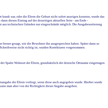
krank war, oder die Eltern die Geburt nicht sofort anzeigen konnten, wurde das
ann diesen Eintrag auf der derzeitigen aktuellen Seite - am Ende -
st aus technischen Gründen nur eingeschränkt möglich. Die Ausgabesortierung
r besser gesagt, wie die Bewohner ihn ausgesprochen haben. Später dann so
e Schreibweise nicht richtig ist, wurden Korrekturen vorgenommen.
r Spalte Wohnort der Eltern, grundsätzlich der deutsche Ortsname eingetragen.
rtsangabe der Eltern vorliegt, wenn diese auch angegeben wurde. Hierbei wurde
d kann man aber von der Richtigkeit dieser Angabe ausgehen.