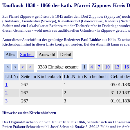
Taufbuch 1838 - 1866 der kath. Pfarrei Zippnow Kreis 
Zur Pfarrei Zippnow gehörten bis 1945 außer dem Dorf Zippnow (Sypnywo) noch d
(Dudylany), Freudenfier (Szwecja), Klawittersdorf (Glowaczewo), Rederitz (Nadarz
Stabitz und ein Lokalvikariat Rederitz mit der Tochterkirche in Doderlage wurd
diesen Gemeinden - wohl noch aus traditionellen Gründen - in Zippnow getauft 
Autor dieser Abschrift ist der gebürtige Rederitzer
Paul Lüdtke
aus Köln. Er weist
Kirchenbuch, sind in dieser Liste korrigiert worden. Bei der Abschrift kann es 
Alles
Suchen
Auswahl
Detail
|<
<
>
>|
3380 Einträge gesamt:
1
4
7
10
13
16
Lfd-Nr
Seite im Kirchenbuch
Lfd-Nr im Kirchenbuch
Geburt des
1
267
1
05.01.183
2
267
2
31.12.183
3
267
3
01.01.183
Hinweise zu den Kirchenbüchern
Das Original-Kirchenbuch von Januar 1838 bis 1866, befindet sich im Diözesanarch
Freien Prälatur Schneidemühl, Josef-Schwank-Straße 8, 36043 Fulda und im Archi