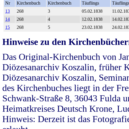
Nr
Kirchenbuch
Kirchenbuch
Täuflings
Täufling
13
268
3
05.02.1838
11.02.18
14
268
4
12.02.1838
14.02.18
15
268
5
23.02.1838
24.02.18
Hinweise zu den Kirchenbücher
Das Original-Kirchenbuch von Jan
Diözesanarchiv Koszalin, früher Kö
Diözesanarchiv Koszalin, Seminar
des Kirchenbuches liegt in der Fr
Schwank-Straße 8, 36043 Fulda u
Heimatkreises Deutsch Krone, Lu
Hinweis: Derzeit ist das Fotograf