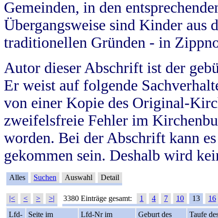
Gemeinden, in den entsprechende
Übergangsweise sind Kinder aus 
traditionellen Gründen - in Zippn
Autor dieser Abschrift ist der geb
Er weist auf folgende Sachverhalte
von einer Kopie des Original-Kirc
zweifelsfreie Fehler im Kirchenbuc
worden. Bei der Abschrift kann e
gekommen sein. Deshalb wird kein
Alles
Suchen
Auswahl
Detail
|<
<
>
>|
3380 Einträge gesamt:
1
4
7
10
13
16
Lfd-
Seite im
Lfd-Nr im
Geburt des
Taufe de