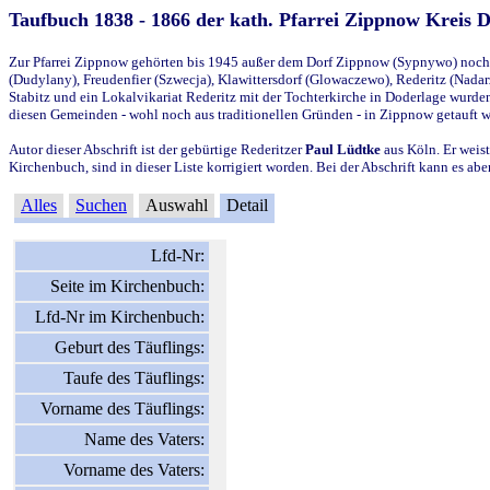
Taufbuch 1838 - 1866 der kath. Pfarrei Zippnow Kreis 
Zur Pfarrei Zippnow gehörten bis 1945 außer dem Dorf Zippnow (Sypnywo) noch d
(Dudylany), Freudenfier (Szwecja), Klawittersdorf (Glowaczewo), Rederitz (Nadarz
Stabitz und ein Lokalvikariat Rederitz mit der Tochterkirche in Doderlage wurd
diesen Gemeinden - wohl noch aus traditionellen Gründen - in Zippnow getauft 
Autor dieser Abschrift ist der gebürtige Rederitzer
Paul Lüdtke
aus Köln. Er weist
Kirchenbuch, sind in dieser Liste korrigiert worden. Bei der Abschrift kann es 
Alles
Suchen
Auswahl
Detail
Lfd-Nr:
Seite im Kirchenbuch:
Lfd-Nr im Kirchenbuch:
Geburt des Täuflings:
Taufe des Täuflings:
Vorname des Täuflings:
Name des Vaters:
Vorname des Vaters: