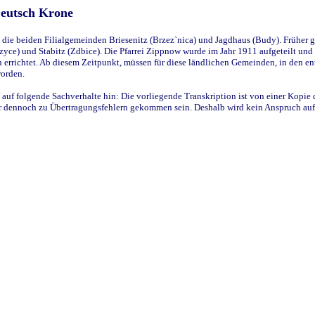
Deutsch Krone
ie beiden Filialgemeinden Briesenitz (Brzez`nica) und Jagdhaus (Budy). Früher g
yce) und Stabitz (Zdbice). Die Pfarrei Zippnow wurde im Jahr 1911 aufgeteilt und e
en errichtet. Ab diesem Zeitpunkt, müssen für diese ländlichen Gemeinden, in den
worden.
 auf folgende Sachverhalte hin: Die vorliegende Transkription ist von einer Kopie 
aber dennoch zu Übertragungsfehlern gekommen sein. Deshalb wird kein Anspruch auf 