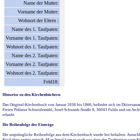
Name der Mutter:
Vorname der Mutter:
Wohnort der Eltern :
Name des 1. Taufpaten:
Vorname des 1. Taufpaten:
Wohnort des 1. Taufpaten:
Name des 2. Taufpaten:
Vorname des 2. Taufpaten:
Wohnort des 2. Taufpaten:
Feld18:
Hinweise zu den Kirchenbüchern
Das Original-Kirchenbuch von Januar 1838 bis 1866, befindet sich im Diözesanarch
Freien Prälatur Schneidemühl, Josef-Schwank-Straße 8, 36043 Fulda und im Archi
erlaubt.
Die Reihenfolge der Einträge
Die ursprüngliche Reihenfolge aus dem Kirchenbuch wurde bei behalten. Ausschla
Kind eben später getauft. Manchmal kam es auch vor, dass der Taufeintrag vom Ki