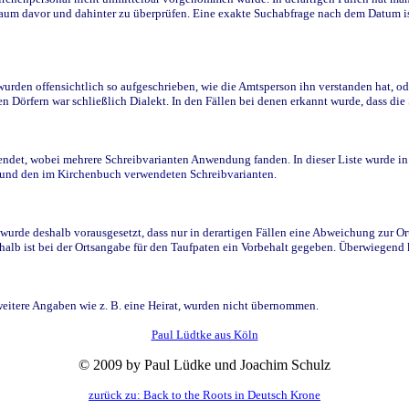
raum davor und dahinter zu überprüfen. Eine exakte Suchabfrage nach dem Datum i
den offensichtlich so aufgeschrieben, wie die Amtsperson ihn verstanden hat, ode
n Dörfern war schließlich Dialekt. In den Fällen bei denen erkannt wurde, dass di
t, wobei mehrere Schreibvarianten Anwendung fanden. In dieser Liste wurde in de
n und den im Kirchenbuch verwendeten Schreibvarianten.
wurde deshalb vorausgesetzt, dass nur in derartigen Fällen eine Abweichung zur O
eshalb ist bei der Ortsangabe für den Taufpaten ein Vorbehalt gegeben. Überwiegen
weitere Angaben wie z. B. eine Heirat, wurden nicht übernommen.
Paul Lüdtke aus Köln
© 2009 by Paul Lüdke und Joachim Schulz
zurück zu: Back to the Roots in Deutsch Krone