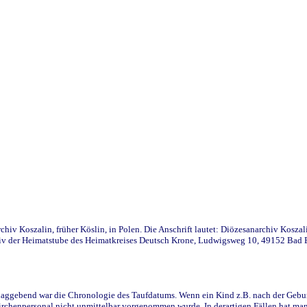
iv Koszalin, früher Köslin, in Polen. Die Anschrift lautet: Diözesanarchiv Koszal
v der Heimatstube des Heimatkreises Deutsch Krone, Ludwigsweg 10, 49152 Bad Ess
ggebend war die Chronologie des Taufdatums. Wenn ein Kind z.B. nach der Geburt 
rchenpersonal nicht unmittelbar vorgenommen wurde. In derartigen Fällen hat man d