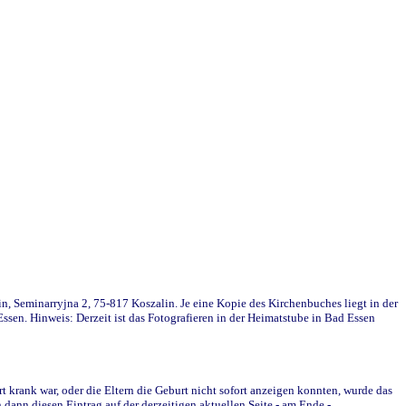
in, Seminarryjna 2, 75-817 Koszalin. Je eine Kopie des Kirchenbuches liegt in der
en. Hinweis: Derzeit ist das Fotografieren in der Heimatstube in Bad Essen
krank war, oder die Eltern die Geburt nicht sofort anzeigen konnten, wurde das
ann diesen Eintrag auf der derzeitigen aktuellen Seite - am Ende -