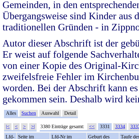
Gemeinden, in den entsprechende
Übergangsweise sind Kinder aus 
traditionellen Gründen - in Zippn
Autor dieser Abschrift ist der geb
Er weist auf folgende Sachverhalte
von einer Kopie des Original-Kirc
zweifelsfreie Fehler im Kirchenbuc
worden. Bei der Abschrift kann e
gekommen sein. Deshalb wird kein
Alles
Suchen
Auswahl
Detail
|<
<
>
>|
3380 Einträge gesamt:
<<
3331
3334
333
Lfd-
Seite im
Lfd-Nr im
Geburt des
Taufe de