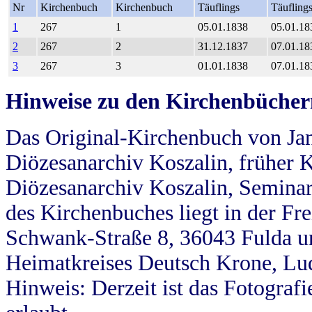
Nr
Kirchenbuch
Kirchenbuch
Täuflings
Täufling
1
267
1
05.01.1838
05.01.18
2
267
2
31.12.1837
07.01.18
3
267
3
01.01.1838
07.01.18
Hinweise zu den Kirchenbücher
Das Original-Kirchenbuch von Jan
Diözesanarchiv Koszalin, früher Kö
Diözesanarchiv Koszalin, Seminar
des Kirchenbuches liegt in der Fr
Schwank-Straße 8, 36043 Fulda u
Heimatkreises Deutsch Krone, Lu
Hinweis: Derzeit ist das Fotograf