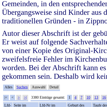
Gemeinden, in den entsprechende
Übergangsweise sind Kinder aus 
traditionellen Gründen - in Zippn
Autor dieser Abschrift ist der geb
Er weist auf folgende Sachverhalte
von einer Kopie des Original-Kirc
zweifelsfreie Fehler im Kirchenbuc
worden. Bei der Abschrift kann e
gekommen sein. Deshalb wird kein
Alles
Suchen
Auswahl
Detail
|<
<
>
>|
3380 Einträge gesamt:
1
4
7
10
13
16
Lfd-
Seite im
Lfd-Nr im
Geburt des
Taufe de