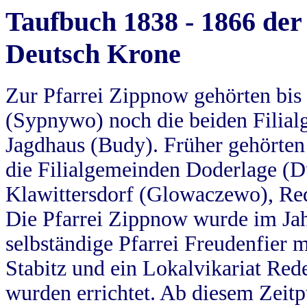
Taufbuch 1838 - 1866 der
Deutsch Krone
Zur Pfarrei Zippnow gehörten bi
(Sypnywo) noch die beiden Filial
Jagdhaus (Budy). Früher gehörten 
die Filialgemeinden Doderlage (D
Klawittersdorf (Glowaczewo), Red
Die Pfarrei Zippnow wurde im Jah
selbständige Pfarrei Freudenfier m
Stabitz und ein Lokalvikariat Red
wurden errichtet. Ab diesem Zeitp