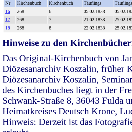
Nr
Kirchenbuch
Kirchenbuch
Täuflings
Täufling
16
268
6
05.02.1838
05.02.18
17
268
7
21.02.1838
25.02.18
18
268
8
22.02.1838
25.02.18
Hinweise zu den Kirchenbücher
Das Original-Kirchenbuch von Jan
Diözesanarchiv Koszalin, früher Kö
Diözesanarchiv Koszalin, Seminar
des Kirchenbuches liegt in der Fr
Schwank-Straße 8, 36043 Fulda u
Heimatkreises Deutsch Krone, Lu
Hinweis: Derzeit ist das Fotograf