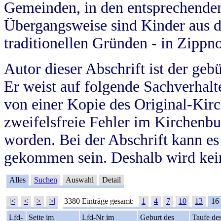
Gemeinden, in den entsprechende
Übergangsweise sind Kinder aus 
traditionellen Gründen - in Zippn
Autor dieser Abschrift ist der geb
Er weist auf folgende Sachverhalte
von einer Kopie des Original-Kirc
zweifelsfreie Fehler im Kirchenbuc
worden. Bei der Abschrift kann e
gekommen sein. Deshalb wird kein
Alles
Suchen
Auswahl
Detail
|<
<
>
>|
3380 Einträge gesamt:
1
4
7
10
13
16
Lfd-
Seite im
Lfd-Nr im
Geburt des
Taufe de