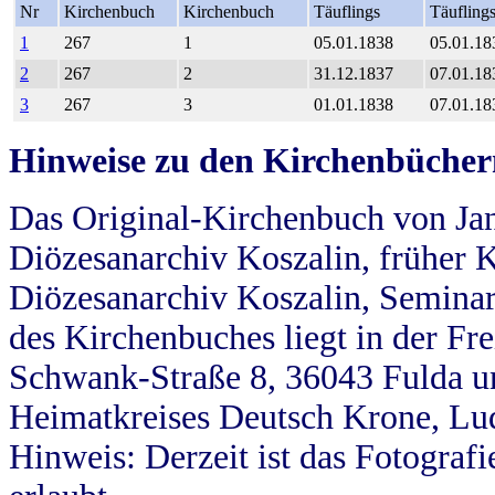
Nr
Kirchenbuch
Kirchenbuch
Täuflings
Täufling
1
267
1
05.01.1838
05.01.18
2
267
2
31.12.1837
07.01.18
3
267
3
01.01.1838
07.01.18
Hinweise zu den Kirchenbücher
Das Original-Kirchenbuch von Jan
Diözesanarchiv Koszalin, früher Kö
Diözesanarchiv Koszalin, Seminar
des Kirchenbuches liegt in der Fr
Schwank-Straße 8, 36043 Fulda u
Heimatkreises Deutsch Krone, Lu
Hinweis: Derzeit ist das Fotograf