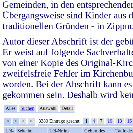
Gemeinden, in den entsprechende
Übergangsweise sind Kinder aus 
traditionellen Gründen - in Zippn
Autor dieser Abschrift ist der geb
Er weist auf folgende Sachverhalte
von einer Kopie des Original-Kirc
zweifelsfreie Fehler im Kirchenbuc
worden. Bei der Abschrift kann e
gekommen sein. Deshalb wird kein
Alles
Suchen
Auswahl
Detail
|<
<
>
>|
3380 Einträge gesamt:
1
4
7
10
13
16
Lfd-
Seite im
Lfd-Nr im
Geburt des
Taufe de