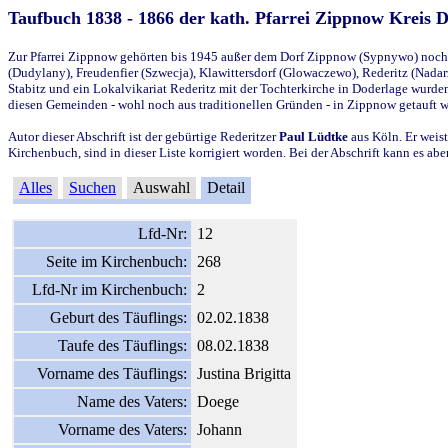
Taufbuch 1838 - 1866 der kath. Pfarrei Zippnow Kreis 
Zur Pfarrei Zippnow gehörten bis 1945 außer dem Dorf Zippnow (Sypnywo) noch d
(Dudylany), Freudenfier (Szwecja), Klawittersdorf (Glowaczewo), Rederitz (Nadarz
Stabitz und ein Lokalvikariat Rederitz mit der Tochterkirche in Doderlage wurd
diesen Gemeinden - wohl noch aus traditionellen Gründen - in Zippnow getauft 
Autor dieser Abschrift ist der gebürtige Rederitzer
Paul Lüdtke
aus Köln. Er weist
Kirchenbuch, sind in dieser Liste korrigiert worden. Bei der Abschrift kann es 
Alles
Suchen
Auswahl
Detail
Lfd-Nr:
12
Seite im Kirchenbuch:
268
Lfd-Nr im Kirchenbuch:
2
Geburt des Täuflings:
02.02.1838
Taufe des Täuflings:
08.02.1838
Vorname des Täuflings:
Justina Brigitta
Name des Vaters:
Doege
Vorname des Vaters:
Johann