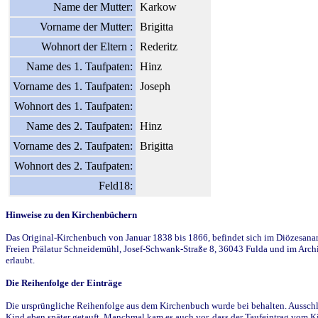
Name der Mutter:
Karkow
Vorname der Mutter:
Brigitta
Wohnort der Eltern :
Rederitz
Name des 1. Taufpaten:
Hinz
Vorname des 1. Taufpaten:
Joseph
Wohnort des 1. Taufpaten:
Name des 2. Taufpaten:
Hinz
Vorname des 2. Taufpaten:
Brigitta
Wohnort des 2. Taufpaten:
Feld18:
Hinweise zu den Kirchenbüchern
Das Original-Kirchenbuch von Januar 1838 bis 1866, befindet sich im Diözesanarch
Freien Prälatur Schneidemühl, Josef-Schwank-Straße 8, 36043 Fulda und im Archi
erlaubt.
Die Reihenfolge der Einträge
Die ursprüngliche Reihenfolge aus dem Kirchenbuch wurde bei behalten. Ausschla
Kind eben später getauft. Manchmal kam es auch vor, dass der Taufeintrag vom Ki