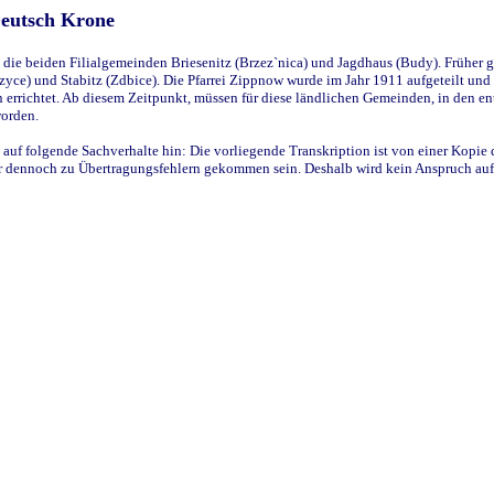
Deutsch Krone
ie beiden Filialgemeinden Briesenitz (Brzez`nica) und Jagdhaus (Budy). Früher g
yce) und Stabitz (Zdbice). Die Pfarrei Zippnow wurde im Jahr 1911 aufgeteilt und e
en errichtet. Ab diesem Zeitpunkt, müssen für diese ländlichen Gemeinden, in den
worden.
 auf folgende Sachverhalte hin: Die vorliegende Transkription ist von einer Kopie 
aber dennoch zu Übertragungsfehlern gekommen sein. Deshalb wird kein Anspruch auf 