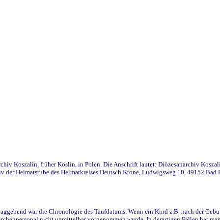
iv Koszalin, früher Köslin, in Polen. Die Anschrift lautet: Diözesanarchiv Koszal
v der Heimatstube des Heimatkreises Deutsch Krone, Ludwigsweg 10, 49152 Bad Ess
ggebend war die Chronologie des Taufdatums. Wenn ein Kind z.B. nach der Geburt 
rchenpersonal nicht unmittelbar vorgenommen wurde. In derartigen Fällen hat man d