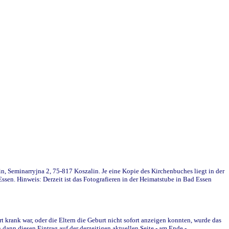
in, Seminarryjna 2, 75-817 Koszalin. Je eine Kopie des Kirchenbuches liegt in der
en. Hinweis: Derzeit ist das Fotografieren in der Heimatstube in Bad Essen
krank war, oder die Eltern die Geburt nicht sofort anzeigen konnten, wurde das
ann diesen Eintrag auf der derzeitigen aktuellen Seite - am Ende -