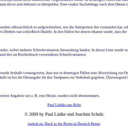
raum davor und dahinter zu überprüfen. Eine exakte Suchabfrage nach dem Datum i
den offensichtlich so aufgeschrieben, wie die Amtsperson ihn verstanden hat, ode
n Dörfern war schließlich Dialekt. In den Fällen bei denen erkannt wurde, dass di
t, wobei mehrere Schreibvarianten Anwendung fanden. In dieser Liste wurde in de
n und den im Kirchenbuch verwendeten Schreibvarianten.
wurde deshalb vorausgesetzt, dass nur in derartigen Fällen eine Abweichung zur O
eshalb ist bei der Ortsangabe für den Taufpaten ein Vorbehalt gegeben. Überwiegen
weitere Angaben wie z. B. eine Heirat, wurden nicht übernommen.
Paul Lüdtke aus Köln
© 2009 by Paul Lüdke und Joachim Schulz
zurück zu: Back to the Roots in Deutsch Krone