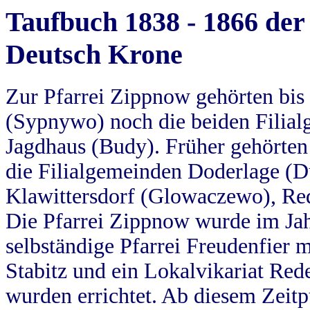
Taufbuch 1838 - 1866 der
Deutsch Krone
Zur Pfarrei Zippnow gehörten bi
(Sypnywo) noch die beiden Filial
Jagdhaus (Budy). Früher gehörten 
die Filialgemeinden Doderlage (D
Klawittersdorf (Glowaczewo), Red
Die Pfarrei Zippnow wurde im Jah
selbständige Pfarrei Freudenfier m
Stabitz und ein Lokalvikariat Red
wurden errichtet. Ab diesem Zeitp