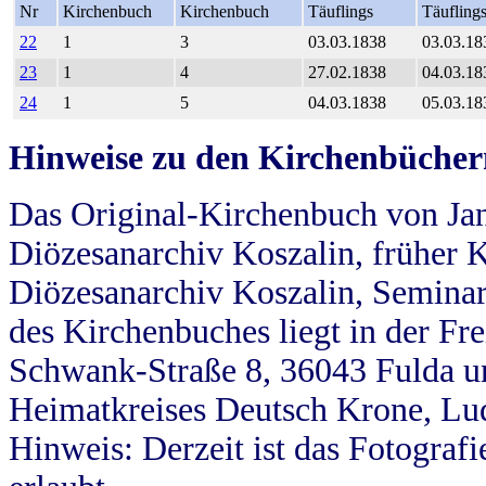
Nr
Kirchenbuch
Kirchenbuch
Täuflings
Täufling
22
1
3
03.03.1838
03.03.18
23
1
4
27.02.1838
04.03.18
24
1
5
04.03.1838
05.03.18
Hinweise zu den Kirchenbücher
Das Original-Kirchenbuch von Jan
Diözesanarchiv Koszalin, früher Kö
Diözesanarchiv Koszalin, Seminar
des Kirchenbuches liegt in der Fr
Schwank-Straße 8, 36043 Fulda u
Heimatkreises Deutsch Krone, Lu
Hinweis: Derzeit ist das Fotograf