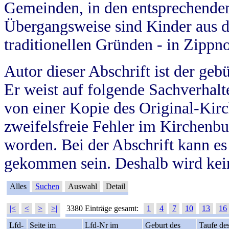
Gemeinden, in den entsprechende
Übergangsweise sind Kinder aus 
traditionellen Gründen - in Zippn
Autor dieser Abschrift ist der geb
Er weist auf folgende Sachverhalte
von einer Kopie des Original-Kirc
zweifelsfreie Fehler im Kirchenbuc
worden. Bei der Abschrift kann e
gekommen sein. Deshalb wird kein
Alles
Suchen
Auswahl
Detail
|<
<
>
>|
3380 Einträge gesamt:
1
4
7
10
13
16
Lfd-
Seite im
Lfd-Nr im
Geburt des
Taufe de