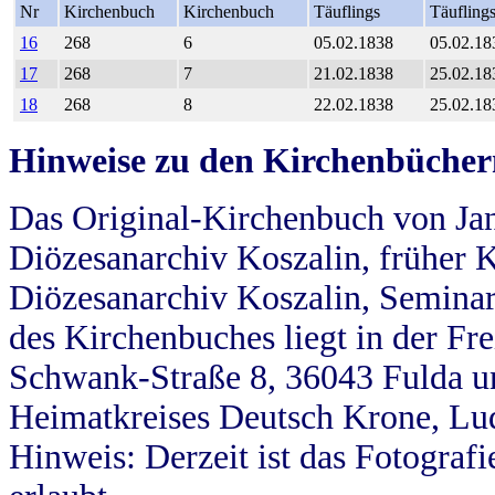
Nr
Kirchenbuch
Kirchenbuch
Täuflings
Täufling
16
268
6
05.02.1838
05.02.18
17
268
7
21.02.1838
25.02.18
18
268
8
22.02.1838
25.02.18
Hinweise zu den Kirchenbücher
Das Original-Kirchenbuch von Jan
Diözesanarchiv Koszalin, früher Kö
Diözesanarchiv Koszalin, Seminar
des Kirchenbuches liegt in der Fr
Schwank-Straße 8, 36043 Fulda u
Heimatkreises Deutsch Krone, Lu
Hinweis: Derzeit ist das Fotograf