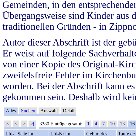
Gemeinden, in den entsprechende
Übergangsweise sind Kinder aus 
traditionellen Gründen - in Zippn
Autor dieser Abschrift ist der geb
Er weist auf folgende Sachverhalte
von einer Kopie des Original-Kirc
zweifelsfreie Fehler im Kirchenbuc
worden. Bei der Abschrift kann e
gekommen sein. Deshalb wird kein
Alles
Suchen
Auswahl
Detail
|<
<
>
>|
3380 Einträge gesamt:
1
4
7
10
13
16
Lfd-
Seite im
Lfd-Nr im
Geburt des
Taufe de