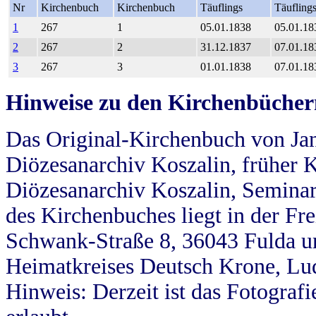
Nr
Kirchenbuch
Kirchenbuch
Täuflings
Täufling
1
267
1
05.01.1838
05.01.18
2
267
2
31.12.1837
07.01.18
3
267
3
01.01.1838
07.01.18
Hinweise zu den Kirchenbücher
Das Original-Kirchenbuch von Jan
Diözesanarchiv Koszalin, früher Kö
Diözesanarchiv Koszalin, Seminar
des Kirchenbuches liegt in der Fr
Schwank-Straße 8, 36043 Fulda u
Heimatkreises Deutsch Krone, Lu
Hinweis: Derzeit ist das Fotograf