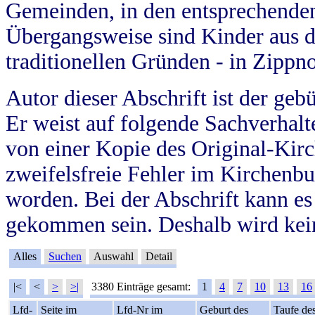
Gemeinden, in den entsprechende
Übergangsweise sind Kinder aus 
traditionellen Gründen - in Zippn
Autor dieser Abschrift ist der geb
Er weist auf folgende Sachverhalte
von einer Kopie des Original-Kirc
zweifelsfreie Fehler im Kirchenbuc
worden. Bei der Abschrift kann e
gekommen sein. Deshalb wird kein
Alles
Suchen
Auswahl
Detail
|<
<
>
>|
3380 Einträge gesamt:
1
4
7
10
13
16
Lfd-
Seite im
Lfd-Nr im
Geburt des
Taufe de