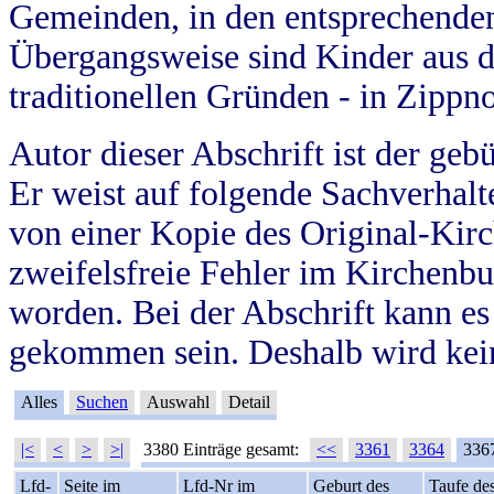
Gemeinden, in den entsprechende
Übergangsweise sind Kinder aus 
traditionellen Gründen - in Zippn
Autor dieser Abschrift ist der geb
Er weist auf folgende Sachverhalte
von einer Kopie des Original-Kirc
zweifelsfreie Fehler im Kirchenbuc
worden. Bei der Abschrift kann e
gekommen sein. Deshalb wird kein
Alles
Suchen
Auswahl
Detail
|<
<
>
>|
3380 Einträge gesamt:
<<
3361
3364
336
Lfd-
Seite im
Lfd-Nr im
Geburt des
Taufe de