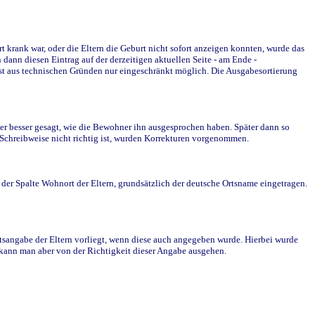
krank war, oder die Eltern die Geburt nicht sofort anzeigen konnten, wurde das
ann diesen Eintrag auf der derzeitigen aktuellen Seite - am Ende -
st aus technischen Gründen nur eingeschränkt möglich. Die Ausgabesortierung
r besser gesagt, wie die Bewohner ihn ausgesprochen haben. Später dann so
e Schreibweise nicht richtig ist, wurden Korrekturen vorgenommen.
r Spalte Wohnort der Eltern, grundsätzlich der deutsche Ortsname eingetragen.
rtsangabe der Eltern vorliegt, wenn diese auch angegeben wurde. Hierbei wurde
d kann man aber von der Richtigkeit dieser Angabe ausgehen.