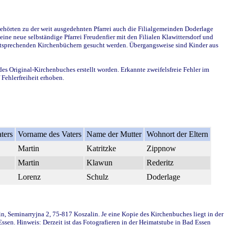
ehörten zu der weit ausgedehnten Pfarrei auch die Filialgemeinden Doderlage
ine neue selbständige Pfarrei Freudenfier mit den Filialen Klawittersdorf und
 entsprechenden Kirchenbüchern gesucht werden. Übergangsweise sind Kinder aus
des Original-Kirchenbuches erstellt worden. Erkannte zweifelsfreie Fehler im
Fehlerfreiheit erhoben.
ters
Vorname des Vaters
Name der Mutter
Wohnort der Eltern
Martin
Katritzke
Zippnow
Martin
Klawun
Rederitz
Lorenz
Schulz
Doderlage
in, Seminarryjna 2, 75-817 Koszalin. Je eine Kopie des Kirchenbuches liegt in der
en. Hinweis: Derzeit ist das Fotografieren in der Heimatstube in Bad Essen