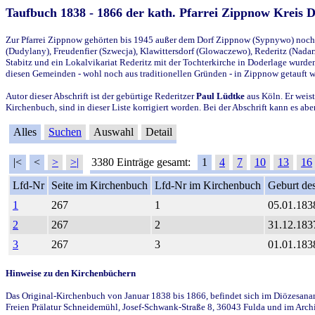
Taufbuch 1838 - 1866 der kath. Pfarrei Zippnow Kreis 
Zur Pfarrei Zippnow gehörten bis 1945 außer dem Dorf Zippnow (Sypnywo) noch d
(Dudylany), Freudenfier (Szwecja), Klawittersdorf (Glowaczewo), Rederitz (Nadarz
Stabitz und ein Lokalvikariat Rederitz mit der Tochterkirche in Doderlage wurd
diesen Gemeinden - wohl noch aus traditionellen Gründen - in Zippnow getauft 
Autor dieser Abschrift ist der gebürtige Rederitzer
Paul Lüdtke
aus Köln. Er weist
Kirchenbuch, sind in dieser Liste korrigiert worden. Bei der Abschrift kann es 
Alles
Suchen
Auswahl
Detail
|<
<
>
>|
3380 Einträge gesamt:
1
4
7
10
13
16
Lfd-Nr
Seite im Kirchenbuch
Lfd-Nr im Kirchenbuch
Geburt des
1
267
1
05.01.183
2
267
2
31.12.183
3
267
3
01.01.183
Hinweise zu den Kirchenbüchern
Das Original-Kirchenbuch von Januar 1838 bis 1866, befindet sich im Diözesanarch
Freien Prälatur Schneidemühl, Josef-Schwank-Straße 8, 36043 Fulda und im Archi