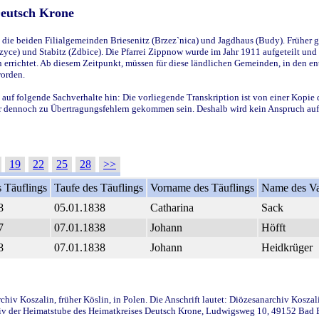
Deutsch Krone
ie beiden Filialgemeinden Briesenitz (Brzez`nica) und Jagdhaus (Budy). Früher g
yce) und Stabitz (Zdbice). Die Pfarrei Zippnow wurde im Jahr 1911 aufgeteilt und e
en errichtet. Ab diesem Zeitpunkt, müssen für diese ländlichen Gemeinden, in den
worden.
 auf folgende Sachverhalte hin: Die vorliegende Transkription ist von einer Kopie 
aber dennoch zu Übertragungsfehlern gekommen sein. Deshalb wird kein Anspruch auf 
19
22
25
28
>>
 Täuflings
Taufe des Täuflings
Vorname des Täuflings
Name des Va
8
05.01.1838
Catharina
Sack
7
07.01.1838
Johann
Höfft
8
07.01.1838
Johann
Heidkrüger
iv Koszalin, früher Köslin, in Polen. Die Anschrift lautet: Diözesanarchiv Koszal
v der Heimatstube des Heimatkreises Deutsch Krone, Ludwigsweg 10, 49152 Bad Ess