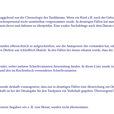
ggebend war die Chronologie des Taufdatums. Wenn ein Kind z.B. nach der Geburt 
rchenpersonal nicht unmittelbar vorgenommen wurde. In derartigen Fällen hat man d
raum davor und dahinter zu überprüfen. Eine exakte Suchabfrage nach dem Datum i
den offensichtlich so aufgeschrieben, wie die Amtsperson ihn verstanden hat, ode
n Dörfern war schließlich Dialekt. In den Fällen bei denen erkannt wurde, dass di
t, wobei mehrere Schreibvarianten Anwendung fanden. In dieser Liste wurde in de
n und den im Kirchenbuch verwendeten Schreibvarianten.
wurde deshalb vorausgesetzt, dass nur in derartigen Fällen eine Abweichung zur O
eshalb ist bei der Ortsangabe für den Taufpaten ein Vorbehalt gegeben. Überwiegen
weitere Angaben wie z. B. eine Heirat, wurden nicht übernommen.