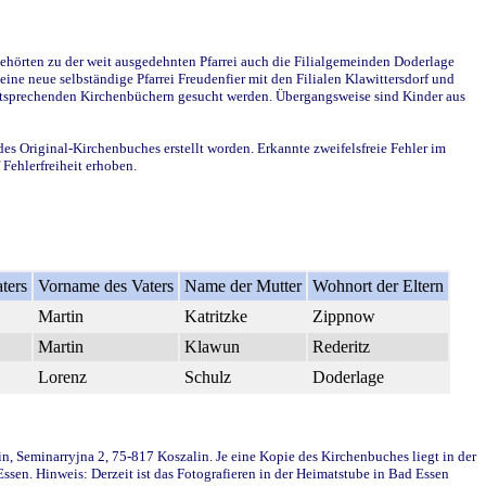
ehörten zu der weit ausgedehnten Pfarrei auch die Filialgemeinden Doderlage
ine neue selbständige Pfarrei Freudenfier mit den Filialen Klawittersdorf und
 entsprechenden Kirchenbüchern gesucht werden. Übergangsweise sind Kinder aus
des Original-Kirchenbuches erstellt worden. Erkannte zweifelsfreie Fehler im
Fehlerfreiheit erhoben.
ters
Vorname des Vaters
Name der Mutter
Wohnort der Eltern
Martin
Katritzke
Zippnow
Martin
Klawun
Rederitz
Lorenz
Schulz
Doderlage
in, Seminarryjna 2, 75-817 Koszalin. Je eine Kopie des Kirchenbuches liegt in der
en. Hinweis: Derzeit ist das Fotografieren in der Heimatstube in Bad Essen