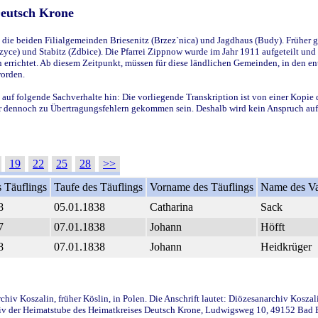
Deutsch Krone
ie beiden Filialgemeinden Briesenitz (Brzez`nica) und Jagdhaus (Budy). Früher g
yce) und Stabitz (Zdbice). Die Pfarrei Zippnow wurde im Jahr 1911 aufgeteilt und e
en errichtet. Ab diesem Zeitpunkt, müssen für diese ländlichen Gemeinden, in den
worden.
 auf folgende Sachverhalte hin: Die vorliegende Transkription ist von einer Kopie 
aber dennoch zu Übertragungsfehlern gekommen sein. Deshalb wird kein Anspruch auf 
19
22
25
28
>>
 Täuflings
Taufe des Täuflings
Vorname des Täuflings
Name des Va
8
05.01.1838
Catharina
Sack
7
07.01.1838
Johann
Höfft
8
07.01.1838
Johann
Heidkrüger
iv Koszalin, früher Köslin, in Polen. Die Anschrift lautet: Diözesanarchiv Koszal
v der Heimatstube des Heimatkreises Deutsch Krone, Ludwigsweg 10, 49152 Bad Ess