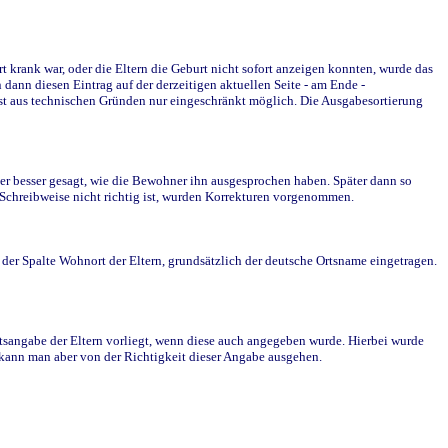
krank war, oder die Eltern die Geburt nicht sofort anzeigen konnten, wurde das
ann diesen Eintrag auf der derzeitigen aktuellen Seite - am Ende -
st aus technischen Gründen nur eingeschränkt möglich. Die Ausgabesortierung
r besser gesagt, wie die Bewohner ihn ausgesprochen haben. Später dann so
e Schreibweise nicht richtig ist, wurden Korrekturen vorgenommen.
r Spalte Wohnort der Eltern, grundsätzlich der deutsche Ortsname eingetragen.
rtsangabe der Eltern vorliegt, wenn diese auch angegeben wurde. Hierbei wurde
d kann man aber von der Richtigkeit dieser Angabe ausgehen.