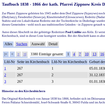
Taufbuch 1838 - 1866 der kath. Pfarrei Zippnow Kreis 
Zur Pfarrei Zippnow gehörten bis 1945 außer dem Dorf Zippnow (Sypnywo) noch d
(Dudylany), Freudenfier (Szwecja), Klawittersdorf (Glowaczewo), Rederitz (Nadarz
Stabitz und ein Lokalvikariat Rederitz mit der Tochterkirche in Doderlage wurd
diesen Gemeinden - wohl noch aus traditionellen Gründen - in Zippnow getauft 
Autor dieser Abschrift ist der gebürtige Rederitzer
Paul Lüdtke
aus Köln. Er weist
Kirchenbuch, sind in dieser Liste korrigiert worden. Bei der Abschrift kann es 
Alles
Suchen
Auswahl
Detail
|<
<
>
>|
3380 Einträge gesamt:
1
4
7
10
13
16
Lfd-Nr
Seite im Kirchenbuch
Lfd-Nr im Kirchenbuch
Geburt des
1
267
1
05.01.183
2
267
2
31.12.183
3
267
3
01.01.183
Hinweise zu den Kirchenbüchern
Das Original-Kirchenbuch von Januar 1838 bis 1866, befindet sich im Diözesanarch
Freien Prälatur Schneidemühl, Josef-Schwank-Straße 8, 36043 Fulda und im Archi