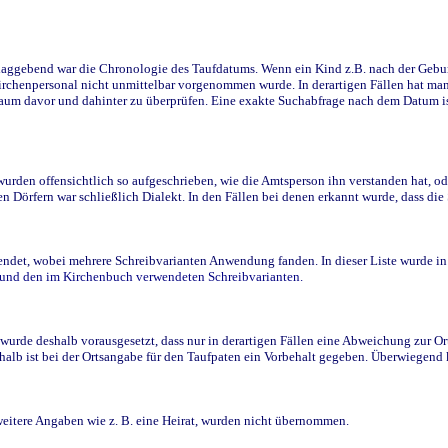
ggebend war die Chronologie des Taufdatums. Wenn ein Kind z.B. nach der Geburt 
rchenpersonal nicht unmittelbar vorgenommen wurde. In derartigen Fällen hat man d
raum davor und dahinter zu überprüfen. Eine exakte Suchabfrage nach dem Datum i
den offensichtlich so aufgeschrieben, wie die Amtsperson ihn verstanden hat, ode
n Dörfern war schließlich Dialekt. In den Fällen bei denen erkannt wurde, dass di
t, wobei mehrere Schreibvarianten Anwendung fanden. In dieser Liste wurde in de
n und den im Kirchenbuch verwendeten Schreibvarianten.
wurde deshalb vorausgesetzt, dass nur in derartigen Fällen eine Abweichung zur O
eshalb ist bei der Ortsangabe für den Taufpaten ein Vorbehalt gegeben. Überwiegen
weitere Angaben wie z. B. eine Heirat, wurden nicht übernommen.