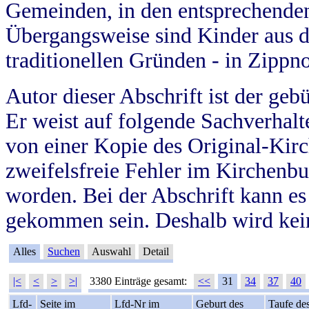
Gemeinden, in den entsprechende
Übergangsweise sind Kinder aus 
traditionellen Gründen - in Zippn
Autor dieser Abschrift ist der geb
Er weist auf folgende Sachverhalte
von einer Kopie des Original-Kirc
zweifelsfreie Fehler im Kirchenbuc
worden. Bei der Abschrift kann e
gekommen sein. Deshalb wird kein
Alles
Suchen
Auswahl
Detail
|<
<
>
>|
3380 Einträge gesamt:
<<
31
34
37
40
Lfd-
Seite im
Lfd-Nr im
Geburt des
Taufe de