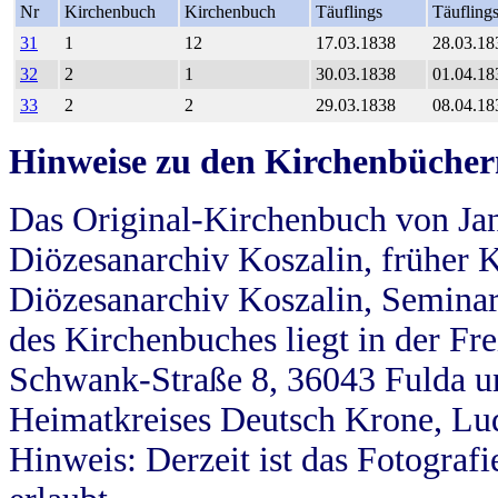
Nr
Kirchenbuch
Kirchenbuch
Täuflings
Täufling
31
1
12
17.03.1838
28.03.18
32
2
1
30.03.1838
01.04.18
33
2
2
29.03.1838
08.04.18
Hinweise zu den Kirchenbücher
Das Original-Kirchenbuch von Jan
Diözesanarchiv Koszalin, früher Kö
Diözesanarchiv Koszalin, Seminar
des Kirchenbuches liegt in der Fr
Schwank-Straße 8, 36043 Fulda u
Heimatkreises Deutsch Krone, Lu
Hinweis: Derzeit ist das Fotograf