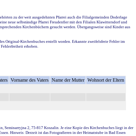
ehörten zu der weit ausgedehnten Pfarrei auch die Filialgemeinden Doderlage
ine neue selbständige Pfarrei Freudenfier mit den Filialen Klawittersdorf und
 entsprechenden Kirchenbüchern gesucht werden. Übergangsweise sind Kinder aus
des Original-Kirchenbuches erstellt worden. Erkannte zweifelsfreie Fehler im
Fehlerfreiheit erhoben.
ters
Vorname des Vaters
Name der Mutter
Wohnort der Eltern
in, Seminarryjna 2, 75-817 Koszalin. Je eine Kopie des Kirchenbuches liegt in der
en. Hinweis: Derzeit ist das Fotografieren in der Heimatstube in Bad Essen