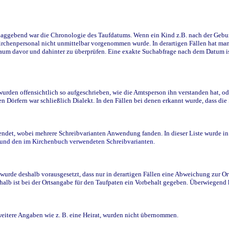
ggebend war die Chronologie des Taufdatums. Wenn ein Kind z.B. nach der Geburt 
rchenpersonal nicht unmittelbar vorgenommen wurde. In derartigen Fällen hat man d
raum davor und dahinter zu überprüfen. Eine exakte Suchabfrage nach dem Datum i
den offensichtlich so aufgeschrieben, wie die Amtsperson ihn verstanden hat, ode
n Dörfern war schließlich Dialekt. In den Fällen bei denen erkannt wurde, dass di
t, wobei mehrere Schreibvarianten Anwendung fanden. In dieser Liste wurde in de
n und den im Kirchenbuch verwendeten Schreibvarianten.
wurde deshalb vorausgesetzt, dass nur in derartigen Fällen eine Abweichung zur O
eshalb ist bei der Ortsangabe für den Taufpaten ein Vorbehalt gegeben. Überwiegen
weitere Angaben wie z. B. eine Heirat, wurden nicht übernommen.