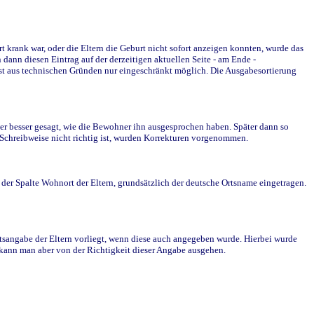
krank war, oder die Eltern die Geburt nicht sofort anzeigen konnten, wurde das
ann diesen Eintrag auf der derzeitigen aktuellen Seite - am Ende -
st aus technischen Gründen nur eingeschränkt möglich. Die Ausgabesortierung
r besser gesagt, wie die Bewohner ihn ausgesprochen haben. Später dann so
e Schreibweise nicht richtig ist, wurden Korrekturen vorgenommen.
r Spalte Wohnort der Eltern, grundsätzlich der deutsche Ortsname eingetragen.
rtsangabe der Eltern vorliegt, wenn diese auch angegeben wurde. Hierbei wurde
d kann man aber von der Richtigkeit dieser Angabe ausgehen.