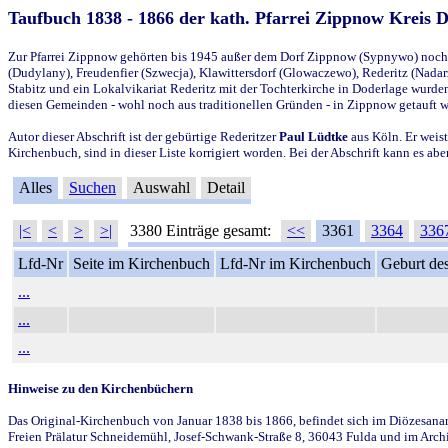
Taufbuch 1838 - 1866 der kath. Pfarrei Zippnow Kreis 
Zur Pfarrei Zippnow gehörten bis 1945 außer dem Dorf Zippnow (Sypnywo) noch d
(Dudylany), Freudenfier (Szwecja), Klawittersdorf (Glowaczewo), Rederitz (Nadarz
Stabitz und ein Lokalvikariat Rederitz mit der Tochterkirche in Doderlage wurd
diesen Gemeinden - wohl noch aus traditionellen Gründen - in Zippnow getauft 
Autor dieser Abschrift ist der gebürtige Rederitzer
Paul Lüdtke
aus Köln. Er weist
Kirchenbuch, sind in dieser Liste korrigiert worden. Bei der Abschrift kann es 
Alles
Suchen
Auswahl
Detail
|<
<
>
>|
3380 Einträge gesamt:
<<
3361
3364
336
Lfd-Nr
Seite im Kirchenbuch
Lfd-Nr im Kirchenbuch
Geburt des
...
...
...
Hinweise zu den Kirchenbüchern
Das Original-Kirchenbuch von Januar 1838 bis 1866, befindet sich im Diözesanarch
Freien Prälatur Schneidemühl, Josef-Schwank-Straße 8, 36043 Fulda und im Archi