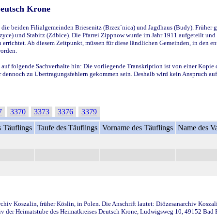
Deutsch Krone
ie beiden Filialgemeinden Briesenitz (Brzez`nica) und Jagdhaus (Budy). Früher g
yce) und Stabitz (Zdbice). Die Pfarrei Zippnow wurde im Jahr 1911 aufgeteilt und e
en errichtet. Ab diesem Zeitpunkt, müssen für diese ländlichen Gemeinden, in den
worden.
 auf folgende Sachverhalte hin: Die vorliegende Transkription ist von einer Kopie 
aber dennoch zu Übertragungsfehlern gekommen sein. Deshalb wird kein Anspruch auf 
7
3370
3373
3376
3379
 Täuflings
Taufe des Täuflings
Vorname des Täuflings
Name des Va
iv Koszalin, früher Köslin, in Polen. Die Anschrift lautet: Diözesanarchiv Koszal
v der Heimatstube des Heimatkreises Deutsch Krone, Ludwigsweg 10, 49152 Bad Ess