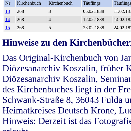
Nr
Kirchenbuch
Kirchenbuch
Täuflings
Täufling
13
268
3
05.02.1838
11.02.18
14
268
4
12.02.1838
14.02.18
15
268
5
23.02.1838
24.02.18
Hinweise zu den Kirchenbücher
Das Original-Kirchenbuch von Jan
Diözesanarchiv Koszalin, früher Kö
Diözesanarchiv Koszalin, Seminar
des Kirchenbuches liegt in der Fr
Schwank-Straße 8, 36043 Fulda u
Heimatkreises Deutsch Krone, Lu
Hinweis: Derzeit ist das Fotograf