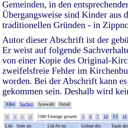
Gemeinden, in den entsprechende
Übergangsweise sind Kinder aus 
traditionellen Gründen - in Zippn
Autor dieser Abschrift ist der geb
Er weist auf folgende Sachverhalte
von einer Kopie des Original-Kirc
zweifelsfreie Fehler im Kirchenbuc
worden. Bei der Abschrift kann e
gekommen sein. Deshalb wird kein
Alles
Suchen
Auswahl
Detail
|<
<
>
>|
3380 Einträge gesamt:
1
4
7
10
13
16
Lfd-
Seite im
Lfd-Nr im
Geburt des
Taufe de