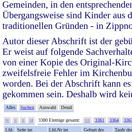
Gemeinden, in den entsprechende
Übergangsweise sind Kinder aus 
traditionellen Gründen - in Zippn
Autor dieser Abschrift ist der geb
Er weist auf folgende Sachverhalte
von einer Kopie des Original-Kirc
zweifelsfreie Fehler im Kirchenbuc
worden. Bei der Abschrift kann e
gekommen sein. Deshalb wird kein
Alles
Suchen
Auswahl
Detail
|<
<
>
>|
3380 Einträge gesamt:
<<
3361
3364
336
Lfd-
Seite im
Lfd-Nr im
Geburt des
Taufe de