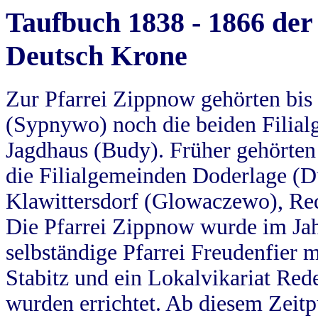
Taufbuch 1838 - 1866 der
Deutsch Krone
Zur Pfarrei Zippnow gehörten bi
(Sypnywo) noch die beiden Filial
Jagdhaus (Budy). Früher gehörten 
die Filialgemeinden Doderlage (D
Klawittersdorf (Glowaczewo), Red
Die Pfarrei Zippnow wurde im Jah
selbständige Pfarrei Freudenfier m
Stabitz und ein Lokalvikariat Red
wurden errichtet. Ab diesem Zeitp