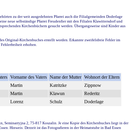
ehörten zu der weit ausgedehnten Pfarrei auch die Filialgemeinden Doderlage
ine neue selbständige Pfarrei Freudenfier mit den Filialen Klawittersdorf und
 entsprechenden Kirchenbüchern gesucht werden. Übergangsweise sind Kinder aus
des Original-Kirchenbuches erstellt worden. Erkannte zweifelsfreie Fehler im
Fehlerfreiheit erhoben.
ters
Vorname des Vaters
Name der Mutter
Wohnort der Eltern
Martin
Katritzke
Zippnow
Martin
Klawun
Rederitz
Lorenz
Schulz
Doderlage
in, Seminarryjna 2, 75-817 Koszalin. Je eine Kopie des Kirchenbuches liegt in der
en. Hinweis: Derzeit ist das Fotografieren in der Heimatstube in Bad Essen