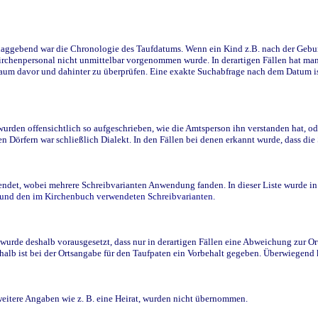
ggebend war die Chronologie des Taufdatums. Wenn ein Kind z.B. nach der Geburt 
rchenpersonal nicht unmittelbar vorgenommen wurde. In derartigen Fällen hat man d
raum davor und dahinter zu überprüfen. Eine exakte Suchabfrage nach dem Datum i
den offensichtlich so aufgeschrieben, wie die Amtsperson ihn verstanden hat, ode
n Dörfern war schließlich Dialekt. In den Fällen bei denen erkannt wurde, dass di
t, wobei mehrere Schreibvarianten Anwendung fanden. In dieser Liste wurde in de
n und den im Kirchenbuch verwendeten Schreibvarianten.
wurde deshalb vorausgesetzt, dass nur in derartigen Fällen eine Abweichung zur O
eshalb ist bei der Ortsangabe für den Taufpaten ein Vorbehalt gegeben. Überwiegen
weitere Angaben wie z. B. eine Heirat, wurden nicht übernommen.