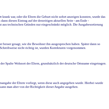
krank war, oder die Eltern die Geburt nicht sofort anzeigen konnten, wurde das
ann diesen Eintrag auf der derzeitigen aktuellen Seite - am Ende -
st aus technischen Gründen nur eingeschränkt möglich. Die Ausgabesortierung
r besser gesagt, wie die Bewohner ihn ausgesprochen haben. Später dann so
e Schreibweise nicht richtig ist, wurden Korrekturen vorgenommen.
r Spalte Wohnort der Eltern, grundsätzlich der deutsche Ortsname eingetragen.
rtsangabe der Eltern vorliegt, wenn diese auch angegeben wurde. Hierbei wurde
d kann man aber von der Richtigkeit dieser Angabe ausgehen.