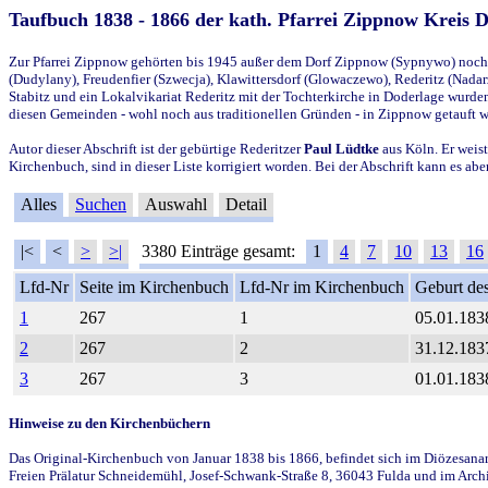
Taufbuch 1838 - 1866 der kath. Pfarrei Zippnow Kreis 
Zur Pfarrei Zippnow gehörten bis 1945 außer dem Dorf Zippnow (Sypnywo) noch d
(Dudylany), Freudenfier (Szwecja), Klawittersdorf (Glowaczewo), Rederitz (Nadarz
Stabitz und ein Lokalvikariat Rederitz mit der Tochterkirche in Doderlage wurd
diesen Gemeinden - wohl noch aus traditionellen Gründen - in Zippnow getauft 
Autor dieser Abschrift ist der gebürtige Rederitzer
Paul Lüdtke
aus Köln. Er weist
Kirchenbuch, sind in dieser Liste korrigiert worden. Bei der Abschrift kann es 
Alles
Suchen
Auswahl
Detail
|<
<
>
>|
3380 Einträge gesamt:
1
4
7
10
13
16
Lfd-Nr
Seite im Kirchenbuch
Lfd-Nr im Kirchenbuch
Geburt des
1
267
1
05.01.183
2
267
2
31.12.183
3
267
3
01.01.183
Hinweise zu den Kirchenbüchern
Das Original-Kirchenbuch von Januar 1838 bis 1866, befindet sich im Diözesanarch
Freien Prälatur Schneidemühl, Josef-Schwank-Straße 8, 36043 Fulda und im Archi