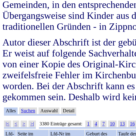
Gemeinden, in den entsprechende
Übergangsweise sind Kinder aus 
traditionellen Gründen - in Zippn
Autor dieser Abschrift ist der geb
Er weist auf folgende Sachverhalte
von einer Kopie des Original-Kirc
zweifelsfreie Fehler im Kirchenbuc
worden. Bei der Abschrift kann e
gekommen sein. Deshalb wird kein
Alles
Suchen
Auswahl
Detail
|<
<
>
>|
3380 Einträge gesamt:
1
4
7
10
13
16
Lfd-
Seite im
Lfd-Nr im
Geburt des
Taufe de