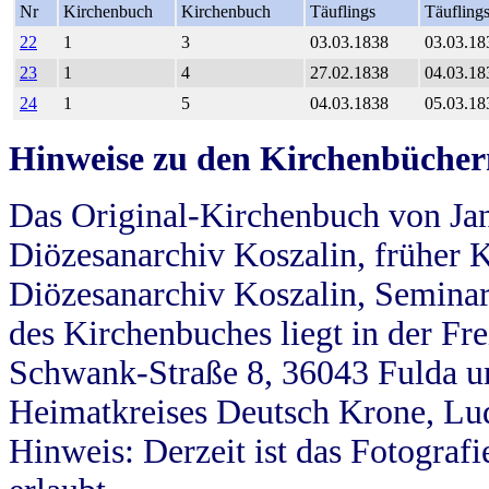
Nr
Kirchenbuch
Kirchenbuch
Täuflings
Täufling
22
1
3
03.03.1838
03.03.18
23
1
4
27.02.1838
04.03.18
24
1
5
04.03.1838
05.03.18
Hinweise zu den Kirchenbücher
Das Original-Kirchenbuch von Jan
Diözesanarchiv Koszalin, früher Kö
Diözesanarchiv Koszalin, Seminar
des Kirchenbuches liegt in der Fr
Schwank-Straße 8, 36043 Fulda u
Heimatkreises Deutsch Krone, Lu
Hinweis: Derzeit ist das Fotograf