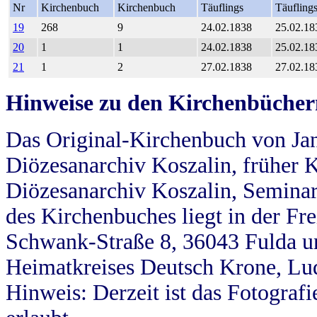
Nr
Kirchenbuch
Kirchenbuch
Täuflings
Täufling
19
268
9
24.02.1838
25.02.18
20
1
1
24.02.1838
25.02.18
21
1
2
27.02.1838
27.02.18
Hinweise zu den Kirchenbücher
Das Original-Kirchenbuch von Jan
Diözesanarchiv Koszalin, früher Kö
Diözesanarchiv Koszalin, Seminar
des Kirchenbuches liegt in der Fr
Schwank-Straße 8, 36043 Fulda u
Heimatkreises Deutsch Krone, Lu
Hinweis: Derzeit ist das Fotograf