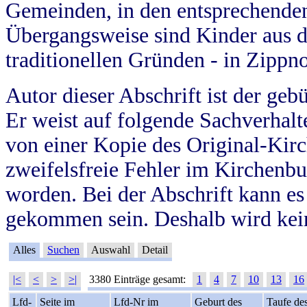
Gemeinden, in den entsprechende
Übergangsweise sind Kinder aus 
traditionellen Gründen - in Zippn
Autor dieser Abschrift ist der geb
Er weist auf folgende Sachverhalte
von einer Kopie des Original-Kirc
zweifelsfreie Fehler im Kirchenbuc
worden. Bei der Abschrift kann e
gekommen sein. Deshalb wird kein
Alles
Suchen
Auswahl
Detail
|<
<
>
>|
3380 Einträge gesamt:
1
4
7
10
13
16
Lfd-
Seite im
Lfd-Nr im
Geburt des
Taufe de