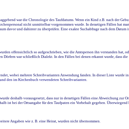
ggebend war die Chronologie des Taufdatums. Wenn ein Kind z.B. nach der Geburt 
rchenpersonal nicht unmittelbar vorgenommen wurde. In derartigen Fällen hat man d
raum davor und dahinter zu überprüfen. Eine exakte Suchabfrage nach dem Datum i
den offensichtlich so aufgeschrieben, wie die Amtsperson ihn verstanden hat, ode
n Dörfern war schließlich Dialekt. In den Fällen bei denen erkannt wurde, dass di
t, wobei mehrere Schreibvarianten Anwendung fanden. In dieser Liste wurde in de
n und den im Kirchenbuch verwendeten Schreibvarianten.
wurde deshalb vorausgesetzt, dass nur in derartigen Fällen eine Abweichung zur O
eshalb ist bei der Ortsangabe für den Taufpaten ein Vorbehalt gegeben. Überwiegen
weitere Angaben wie z. B. eine Heirat, wurden nicht übernommen.