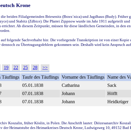
Deutsch Krone
ie beiden Filialgemeinden Briesenitz (Brzez`nica) und Jagdhaus (Budy). Früher g
yce) und Stabitz (Zdbice). Die Pfarrei Zippnow wurde im Jahr 1911 aufgeteilt und e
en errichtet. Ab diesem Zeitpunkt, müssen für diese ländlichen Gemeinden, in den
worden.
 auf folgende Sachverhalte hin: Die vorliegende Transkription ist von einer Kopie 
aber dennoch zu Übertragungsfehlern gekommen sein. Deshalb wird kein Anspruch auf 
19
22
25
28
>>
 Täuflings
Taufe des Täuflings
Vorname des Täuflings
Name des Va
8
05.01.1838
Catharina
Sack
7
07.01.1838
Johann
Höfft
8
07.01.1838
Johann
Heidkrüger
iv Koszalin, früher Köslin, in Polen. Die Anschrift lautet: Diözesanarchiv Koszal
v der Heimatstube des Heimatkreises Deutsch Krone, Ludwigsweg 10, 49152 Bad Ess