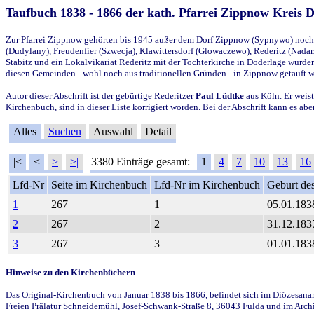
Taufbuch 1838 - 1866 der kath. Pfarrei Zippnow Kreis 
Zur Pfarrei Zippnow gehörten bis 1945 außer dem Dorf Zippnow (Sypnywo) noch d
(Dudylany), Freudenfier (Szwecja), Klawittersdorf (Glowaczewo), Rederitz (Nadarz
Stabitz und ein Lokalvikariat Rederitz mit der Tochterkirche in Doderlage wurd
diesen Gemeinden - wohl noch aus traditionellen Gründen - in Zippnow getauft 
Autor dieser Abschrift ist der gebürtige Rederitzer
Paul Lüdtke
aus Köln. Er weist
Kirchenbuch, sind in dieser Liste korrigiert worden. Bei der Abschrift kann es 
Alles
Suchen
Auswahl
Detail
|<
<
>
>|
3380 Einträge gesamt:
1
4
7
10
13
16
Lfd-Nr
Seite im Kirchenbuch
Lfd-Nr im Kirchenbuch
Geburt des
1
267
1
05.01.183
2
267
2
31.12.183
3
267
3
01.01.183
Hinweise zu den Kirchenbüchern
Das Original-Kirchenbuch von Januar 1838 bis 1866, befindet sich im Diözesanarch
Freien Prälatur Schneidemühl, Josef-Schwank-Straße 8, 36043 Fulda und im Archi