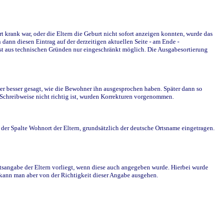
krank war, oder die Eltern die Geburt nicht sofort anzeigen konnten, wurde das
ann diesen Eintrag auf der derzeitigen aktuellen Seite - am Ende -
st aus technischen Gründen nur eingeschränkt möglich. Die Ausgabesortierung
r besser gesagt, wie die Bewohner ihn ausgesprochen haben. Später dann so
e Schreibweise nicht richtig ist, wurden Korrekturen vorgenommen.
r Spalte Wohnort der Eltern, grundsätzlich der deutsche Ortsname eingetragen.
rtsangabe der Eltern vorliegt, wenn diese auch angegeben wurde. Hierbei wurde
d kann man aber von der Richtigkeit dieser Angabe ausgehen.