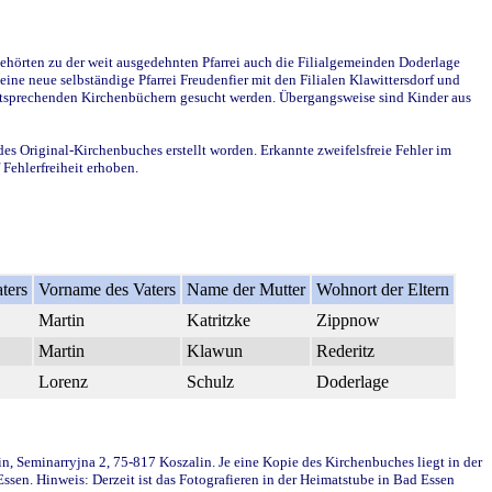
ehörten zu der weit ausgedehnten Pfarrei auch die Filialgemeinden Doderlage
ine neue selbständige Pfarrei Freudenfier mit den Filialen Klawittersdorf und
 entsprechenden Kirchenbüchern gesucht werden. Übergangsweise sind Kinder aus
des Original-Kirchenbuches erstellt worden. Erkannte zweifelsfreie Fehler im
Fehlerfreiheit erhoben.
ters
Vorname des Vaters
Name der Mutter
Wohnort der Eltern
Martin
Katritzke
Zippnow
Martin
Klawun
Rederitz
Lorenz
Schulz
Doderlage
in, Seminarryjna 2, 75-817 Koszalin. Je eine Kopie des Kirchenbuches liegt in der
en. Hinweis: Derzeit ist das Fotografieren in der Heimatstube in Bad Essen