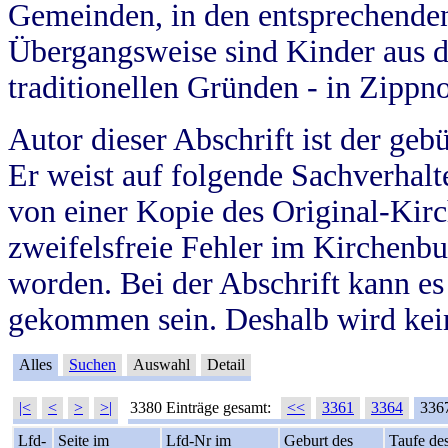
Gemeinden, in den entsprechende
Übergangsweise sind Kinder aus 
traditionellen Gründen - in Zippn
Autor dieser Abschrift ist der geb
Er weist auf folgende Sachverhalte
von einer Kopie des Original-Kirc
zweifelsfreie Fehler im Kirchenbuc
worden. Bei der Abschrift kann e
gekommen sein. Deshalb wird kein
Alles
Suchen
Auswahl
Detail
|<
<
>
>|
3380 Einträge gesamt:
<<
3361
3364
336
Lfd-
Seite im
Lfd-Nr im
Geburt des
Taufe de