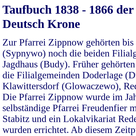
Taufbuch 1838 - 1866 der
Deutsch Krone
Zur Pfarrei Zippnow gehörten bi
(Sypnywo) noch die beiden Filial
Jagdhaus (Budy). Früher gehörten 
die Filialgemeinden Doderlage (D
Klawittersdorf (Glowaczewo), Red
Die Pfarrei Zippnow wurde im Jah
selbständige Pfarrei Freudenfier m
Stabitz und ein Lokalvikariat Red
wurden errichtet. Ab diesem Zeitp