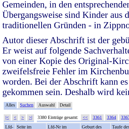
Gemeinden, in den entsprechende
Übergangsweise sind Kinder aus 
traditionellen Gründen - in Zippn
Autor dieser Abschrift ist der geb
Er weist auf folgende Sachverhalte
von einer Kopie des Original-Kirc
zweifelsfreie Fehler im Kirchenbuc
worden. Bei der Abschrift kann e
gekommen sein. Deshalb wird kein
Alles
Suchen
Auswahl
Detail
|<
<
>
>|
3380 Einträge gesamt:
<<
3361
3364
336
Lfd-
Seite im
Lfd-Nr im
Geburt des
Taufe de