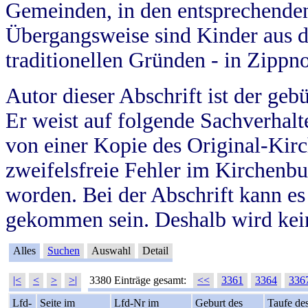
Gemeinden, in den entsprechende
Übergangsweise sind Kinder aus 
traditionellen Gründen - in Zippn
Autor dieser Abschrift ist der geb
Er weist auf folgende Sachverhalte
von einer Kopie des Original-Kirc
zweifelsfreie Fehler im Kirchenbuc
worden. Bei der Abschrift kann e
gekommen sein. Deshalb wird kein
Alles
Suchen
Auswahl
Detail
|<
<
>
>|
3380 Einträge gesamt:
<<
3361
3364
336
Lfd-
Seite im
Lfd-Nr im
Geburt des
Taufe de