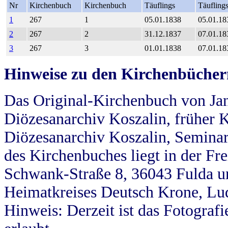
Nr
Kirchenbuch
Kirchenbuch
Täuflings
Täufling
1
267
1
05.01.1838
05.01.18
2
267
2
31.12.1837
07.01.18
3
267
3
01.01.1838
07.01.18
Hinweise zu den Kirchenbücher
Das Original-Kirchenbuch von Jan
Diözesanarchiv Koszalin, früher Kö
Diözesanarchiv Koszalin, Seminar
des Kirchenbuches liegt in der Fr
Schwank-Straße 8, 36043 Fulda u
Heimatkreises Deutsch Krone, Lu
Hinweis: Derzeit ist das Fotograf