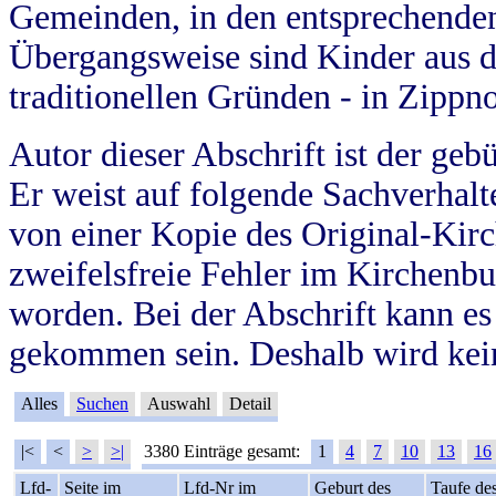
Gemeinden, in den entsprechende
Übergangsweise sind Kinder aus 
traditionellen Gründen - in Zippn
Autor dieser Abschrift ist der geb
Er weist auf folgende Sachverhalte
von einer Kopie des Original-Kirc
zweifelsfreie Fehler im Kirchenbuc
worden. Bei der Abschrift kann e
gekommen sein. Deshalb wird kein
Alles
Suchen
Auswahl
Detail
|<
<
>
>|
3380 Einträge gesamt:
1
4
7
10
13
16
Lfd-
Seite im
Lfd-Nr im
Geburt des
Taufe de