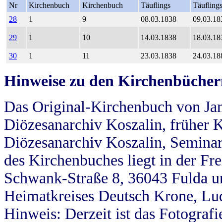
Nr
Kirchenbuch
Kirchenbuch
Täuflings
Täufling
28
1
9
08.03.1838
09.03.18
29
1
10
14.03.1838
18.03.18
30
1
11
23.03.1838
24.03.18
Hinweise zu den Kirchenbücher
Das Original-Kirchenbuch von Jan
Diözesanarchiv Koszalin, früher Kö
Diözesanarchiv Koszalin, Seminar
des Kirchenbuches liegt in der Fr
Schwank-Straße 8, 36043 Fulda u
Heimatkreises Deutsch Krone, Lu
Hinweis: Derzeit ist das Fotograf