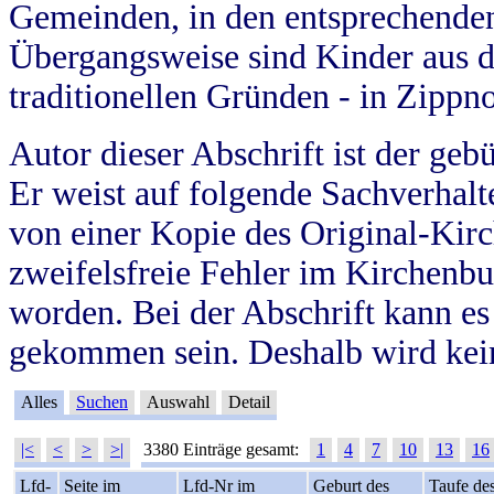
Gemeinden, in den entsprechende
Übergangsweise sind Kinder aus 
traditionellen Gründen - in Zippn
Autor dieser Abschrift ist der geb
Er weist auf folgende Sachverhalte
von einer Kopie des Original-Kirc
zweifelsfreie Fehler im Kirchenbuc
worden. Bei der Abschrift kann e
gekommen sein. Deshalb wird kein
Alles
Suchen
Auswahl
Detail
|<
<
>
>|
3380 Einträge gesamt:
1
4
7
10
13
16
Lfd-
Seite im
Lfd-Nr im
Geburt des
Taufe de