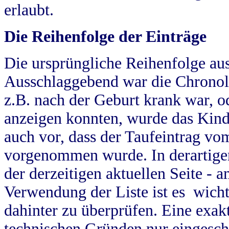
erlaubt.
Die Reihenfolge der Einträge
Die ursprüngliche Reihenfolge au
Ausschlaggebend war die Chronol
z.B. nach der Geburt krank war, od
anzeigen konnten, wurde das Kind
auch vor, dass der Taufeintrag vo
vorgenommen wurde. In derartigen
der derzeitigen aktuellen Seite -
Verwendung der Liste ist es wich
dahinter zu überprüfen. Eine exa
technischen Gründen nur eingesch