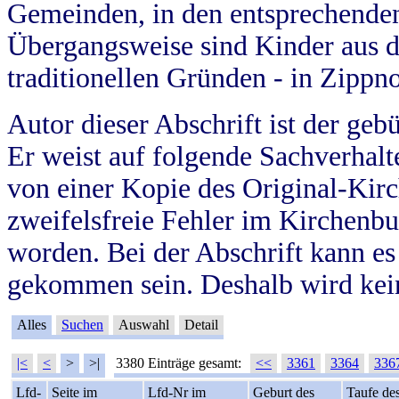
Gemeinden, in den entsprechende
Übergangsweise sind Kinder aus 
traditionellen Gründen - in Zippn
Autor dieser Abschrift ist der geb
Er weist auf folgende Sachverhalte
von einer Kopie des Original-Kirc
zweifelsfreie Fehler im Kirchenbuc
worden. Bei der Abschrift kann e
gekommen sein. Deshalb wird kein
Alles
Suchen
Auswahl
Detail
|<
<
>
>|
3380 Einträge gesamt:
<<
3361
3364
336
Lfd-
Seite im
Lfd-Nr im
Geburt des
Taufe de