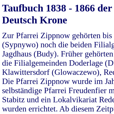
Taufbuch 1838 - 1866 der
Deutsch Krone
Zur Pfarrei Zippnow gehörten bi
(Sypnywo) noch die beiden Filial
Jagdhaus (Budy). Früher gehörten 
die Filialgemeinden Doderlage (D
Klawittersdorf (Glowaczewo), Red
Die Pfarrei Zippnow wurde im Jah
selbständige Pfarrei Freudenfier m
Stabitz und ein Lokalvikariat Red
wurden errichtet. Ab diesem Zeitp