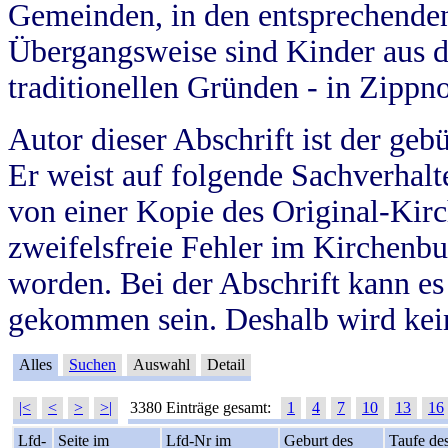
Gemeinden, in den entsprechende
Übergangsweise sind Kinder aus 
traditionellen Gründen - in Zippn
Autor dieser Abschrift ist der geb
Er weist auf folgende Sachverhalte
von einer Kopie des Original-Kirc
zweifelsfreie Fehler im Kirchenbuc
worden. Bei der Abschrift kann e
gekommen sein. Deshalb wird kein
Alles
Suchen
Auswahl
Detail
|<
<
>
>|
3380 Einträge gesamt:
1
4
7
10
13
16
Lfd-
Seite im
Lfd-Nr im
Geburt des
Taufe de