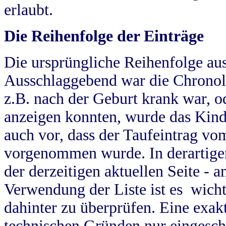
erlaubt.
Die Reihenfolge der Einträge
Die ursprüngliche Reihenfolge au
Ausschlaggebend war die Chronol
z.B. nach der Geburt krank war, od
anzeigen konnten, wurde das Kind
auch vor, dass der Taufeintrag vo
vorgenommen wurde. In derartigen
der derzeitigen aktuellen Seite -
Verwendung der Liste ist es wich
dahinter zu überprüfen. Eine exa
technischen Gründen nur eingesch