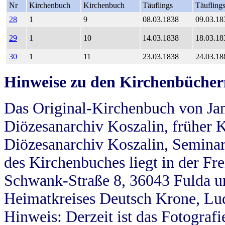
Nr
Kirchenbuch
Kirchenbuch
Täuflings
Täufling
28
1
9
08.03.1838
09.03.18
29
1
10
14.03.1838
18.03.18
30
1
11
23.03.1838
24.03.18
Hinweise zu den Kirchenbücher
Das Original-Kirchenbuch von Jan
Diözesanarchiv Koszalin, früher Kö
Diözesanarchiv Koszalin, Seminar
des Kirchenbuches liegt in der Fr
Schwank-Straße 8, 36043 Fulda u
Heimatkreises Deutsch Krone, Lu
Hinweis: Derzeit ist das Fotograf