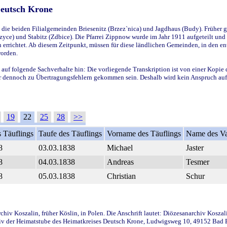
Deutsch Krone
ie beiden Filialgemeinden Briesenitz (Brzez`nica) und Jagdhaus (Budy). Früher g
yce) und Stabitz (Zdbice). Die Pfarrei Zippnow wurde im Jahr 1911 aufgeteilt und e
en errichtet. Ab diesem Zeitpunkt, müssen für diese ländlichen Gemeinden, in den
worden.
 auf folgende Sachverhalte hin: Die vorliegende Transkription ist von einer Kopie 
aber dennoch zu Übertragungsfehlern gekommen sein. Deshalb wird kein Anspruch auf 
19
22
25
28
>>
 Täuflings
Taufe des Täuflings
Vorname des Täuflings
Name des Va
8
03.03.1838
Michael
Jaster
8
04.03.1838
Andreas
Tesmer
8
05.03.1838
Christian
Schur
iv Koszalin, früher Köslin, in Polen. Die Anschrift lautet: Diözesanarchiv Koszal
v der Heimatstube des Heimatkreises Deutsch Krone, Ludwigsweg 10, 49152 Bad Ess