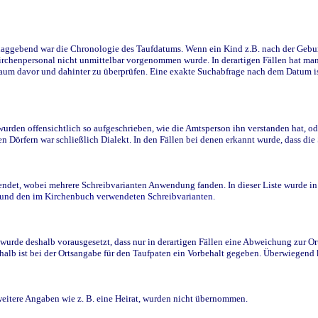
ggebend war die Chronologie des Taufdatums. Wenn ein Kind z.B. nach der Geburt 
rchenpersonal nicht unmittelbar vorgenommen wurde. In derartigen Fällen hat man d
raum davor und dahinter zu überprüfen. Eine exakte Suchabfrage nach dem Datum i
den offensichtlich so aufgeschrieben, wie die Amtsperson ihn verstanden hat, ode
n Dörfern war schließlich Dialekt. In den Fällen bei denen erkannt wurde, dass di
t, wobei mehrere Schreibvarianten Anwendung fanden. In dieser Liste wurde in de
n und den im Kirchenbuch verwendeten Schreibvarianten.
wurde deshalb vorausgesetzt, dass nur in derartigen Fällen eine Abweichung zur O
eshalb ist bei der Ortsangabe für den Taufpaten ein Vorbehalt gegeben. Überwiegen
weitere Angaben wie z. B. eine Heirat, wurden nicht übernommen.