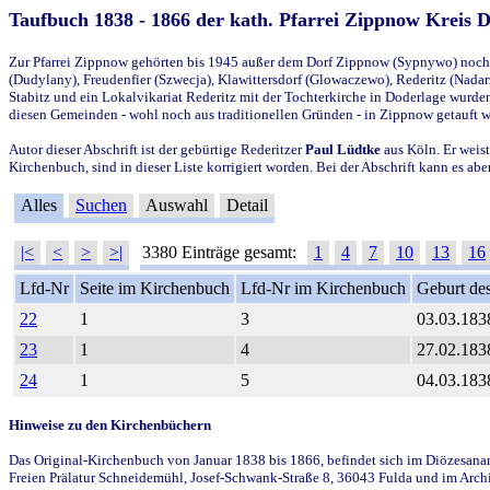
Taufbuch 1838 - 1866 der kath. Pfarrei Zippnow Kreis 
Zur Pfarrei Zippnow gehörten bis 1945 außer dem Dorf Zippnow (Sypnywo) noch d
(Dudylany), Freudenfier (Szwecja), Klawittersdorf (Glowaczewo), Rederitz (Nadarz
Stabitz und ein Lokalvikariat Rederitz mit der Tochterkirche in Doderlage wurd
diesen Gemeinden - wohl noch aus traditionellen Gründen - in Zippnow getauft 
Autor dieser Abschrift ist der gebürtige Rederitzer
Paul Lüdtke
aus Köln. Er weist
Kirchenbuch, sind in dieser Liste korrigiert worden. Bei der Abschrift kann es 
Alles
Suchen
Auswahl
Detail
|<
<
>
>|
3380 Einträge gesamt:
1
4
7
10
13
16
Lfd-Nr
Seite im Kirchenbuch
Lfd-Nr im Kirchenbuch
Geburt des
22
1
3
03.03.183
23
1
4
27.02.183
24
1
5
04.03.183
Hinweise zu den Kirchenbüchern
Das Original-Kirchenbuch von Januar 1838 bis 1866, befindet sich im Diözesanarch
Freien Prälatur Schneidemühl, Josef-Schwank-Straße 8, 36043 Fulda und im Archi