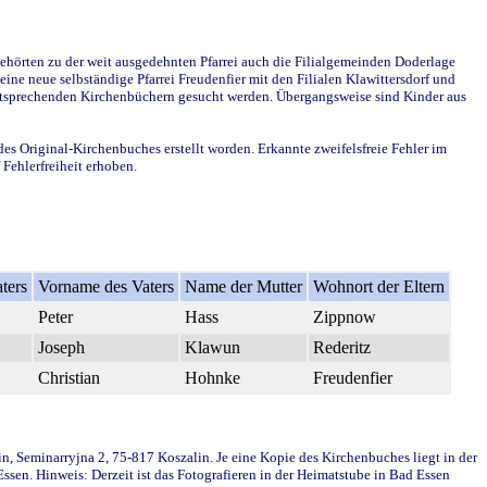
ehörten zu der weit ausgedehnten Pfarrei auch die Filialgemeinden Doderlage
ine neue selbständige Pfarrei Freudenfier mit den Filialen Klawittersdorf und
 entsprechenden Kirchenbüchern gesucht werden. Übergangsweise sind Kinder aus
des Original-Kirchenbuches erstellt worden. Erkannte zweifelsfreie Fehler im
Fehlerfreiheit erhoben.
ters
Vorname des Vaters
Name der Mutter
Wohnort der Eltern
Peter
Hass
Zippnow
Joseph
Klawun
Rederitz
Christian
Hohnke
Freudenfier
in, Seminarryjna 2, 75-817 Koszalin. Je eine Kopie des Kirchenbuches liegt in der
en. Hinweis: Derzeit ist das Fotografieren in der Heimatstube in Bad Essen