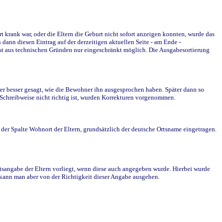
krank war, oder die Eltern die Geburt nicht sofort anzeigen konnten, wurde das
ann diesen Eintrag auf der derzeitigen aktuellen Seite - am Ende -
st aus technischen Gründen nur eingeschränkt möglich. Die Ausgabesortierung
r besser gesagt, wie die Bewohner ihn ausgesprochen haben. Später dann so
e Schreibweise nicht richtig ist, wurden Korrekturen vorgenommen.
r Spalte Wohnort der Eltern, grundsätzlich der deutsche Ortsname eingetragen.
rtsangabe der Eltern vorliegt, wenn diese auch angegeben wurde. Hierbei wurde
d kann man aber von der Richtigkeit dieser Angabe ausgehen.