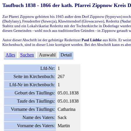
Taufbuch 1838 - 1866 der kath. Pfarrei Zippnow Kreis 
Zur Pfarrei Zippnow gehörten bis 1945 außer dem Dorf Zippnow (Sypnywo) noch d
(Dudylany), Freudenfier (Szwecja), Klawittersdorf (Glowaczewo), Rederitz (Nadarz
Stabitz und ein Lokalvikariat Rederitz mit der Tochterkirche in Doderlage wurd
diesen Gemeinden - wohl noch aus traditionellen Gründen - in Zippnow getauft 
Autor dieser Abschrift ist der gebürtige Rederitzer
Paul Lüdtke
aus Köln. Er weist
Kirchenbuch, sind in dieser Liste korrigiert worden. Bei der Abschrift kann es 
Alles
Suchen
Auswahl
Detail
Lfd-Nr:
1
Seite im Kirchenbuch:
267
Lfd-Nr im Kirchenbuch:
1
Geburt des Täuflings:
05.01.1838
Taufe des Täuflings:
05.01.1838
Vorname des Täuflings:
Catharina
Name des Vaters:
Sack
Vorname des Vaters:
Martin