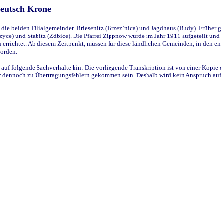
Deutsch Krone
ie beiden Filialgemeinden Briesenitz (Brzez`nica) und Jagdhaus (Budy). Früher g
yce) und Stabitz (Zdbice). Die Pfarrei Zippnow wurde im Jahr 1911 aufgeteilt und e
en errichtet. Ab diesem Zeitpunkt, müssen für diese ländlichen Gemeinden, in den
worden.
 auf folgende Sachverhalte hin: Die vorliegende Transkription ist von einer Kopie 
aber dennoch zu Übertragungsfehlern gekommen sein. Deshalb wird kein Anspruch auf 