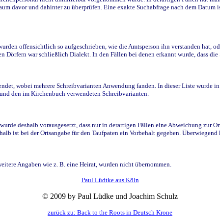
raum davor und dahinter zu überprüfen. Eine exakte Suchabfrage nach dem Datum i
den offensichtlich so aufgeschrieben, wie die Amtsperson ihn verstanden hat, ode
n Dörfern war schließlich Dialekt. In den Fällen bei denen erkannt wurde, dass di
t, wobei mehrere Schreibvarianten Anwendung fanden. In dieser Liste wurde in de
n und den im Kirchenbuch verwendeten Schreibvarianten.
wurde deshalb vorausgesetzt, dass nur in derartigen Fällen eine Abweichung zur O
eshalb ist bei der Ortsangabe für den Taufpaten ein Vorbehalt gegeben. Überwiegen
weitere Angaben wie z. B. eine Heirat, wurden nicht übernommen.
Paul Lüdtke aus Köln
© 2009 by Paul Lüdke und Joachim Schulz
zurück zu: Back to the Roots in Deutsch Krone