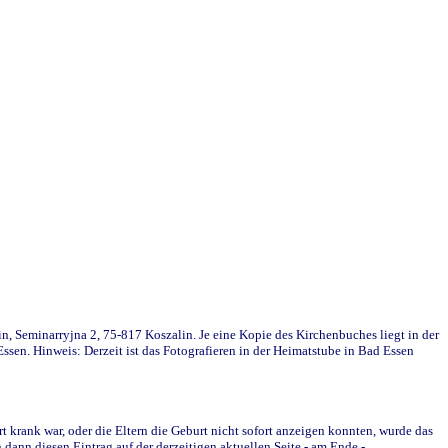
in, Seminarryjna 2, 75-817 Koszalin. Je eine Kopie des Kirchenbuches liegt in der
en. Hinweis: Derzeit ist das Fotografieren in der Heimatstube in Bad Essen
krank war, oder die Eltern die Geburt nicht sofort anzeigen konnten, wurde das
ann diesen Eintrag auf der derzeitigen aktuellen Seite - am Ende -