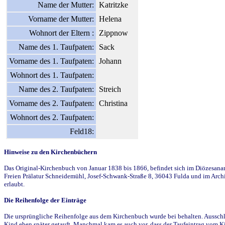
Name der Mutter:
Katritzke
Vorname der Mutter:
Helena
Wohnort der Eltern :
Zippnow
Name des 1. Taufpaten:
Sack
Vorname des 1. Taufpaten:
Johann
Wohnort des 1. Taufpaten:
Name des 2. Taufpaten:
Streich
Vorname des 2. Taufpaten:
Christina
Wohnort des 2. Taufpaten:
Feld18:
Hinweise zu den Kirchenbüchern
Das Original-Kirchenbuch von Januar 1838 bis 1866, befindet sich im Diözesanarch
Freien Prälatur Schneidemühl, Josef-Schwank-Straße 8, 36043 Fulda und im Archi
erlaubt.
Die Reihenfolge der Einträge
Die ursprüngliche Reihenfolge aus dem Kirchenbuch wurde bei behalten. Ausschla
Kind eben später getauft. Manchmal kam es auch vor, dass der Taufeintrag vom Ki