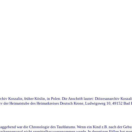
iv Koszalin, früher Köslin, in Polen. Die Anschrift lautet: Diözesanarchiv Koszal
v der Heimatstube des Heimatkreises Deutsch Krone, Ludwigsweg 10, 49152 Bad Ess
ggebend war die Chronologie des Taufdatums. Wenn ein Kind z.B. nach der Geburt 
rchenpersonal nicht unmittelbar vorgenommen wurde. In derartigen Fällen hat man d