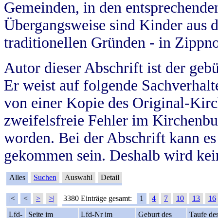
Gemeinden, in den entsprechende
Übergangsweise sind Kinder aus 
traditionellen Gründen - in Zippn
Autor dieser Abschrift ist der geb
Er weist auf folgende Sachverhalte
von einer Kopie des Original-Kirc
zweifelsfreie Fehler im Kirchenbuc
worden. Bei der Abschrift kann e
gekommen sein. Deshalb wird kein
Alles
Suchen
Auswahl
Detail
|<
<
>
>|
3380 Einträge gesamt:
1
4
7
10
13
16
Lfd-
Seite im
Lfd-Nr im
Geburt des
Taufe de