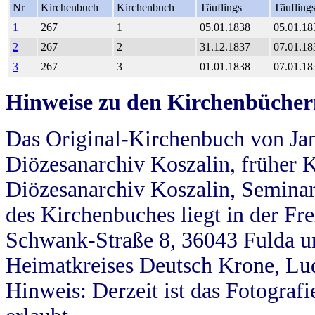
Nr
Kirchenbuch
Kirchenbuch
Täuflings
Täufling
1
267
1
05.01.1838
05.01.18
2
267
2
31.12.1837
07.01.18
3
267
3
01.01.1838
07.01.18
Hinweise zu den Kirchenbücher
Das Original-Kirchenbuch von Jan
Diözesanarchiv Koszalin, früher Kö
Diözesanarchiv Koszalin, Seminar
des Kirchenbuches liegt in der Fr
Schwank-Straße 8, 36043 Fulda u
Heimatkreises Deutsch Krone, Lu
Hinweis: Derzeit ist das Fotograf