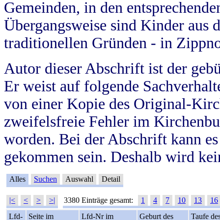
Gemeinden, in den entsprechende
Übergangsweise sind Kinder aus 
traditionellen Gründen - in Zippn
Autor dieser Abschrift ist der geb
Er weist auf folgende Sachverhalte
von einer Kopie des Original-Kirc
zweifelsfreie Fehler im Kirchenbuc
worden. Bei der Abschrift kann e
gekommen sein. Deshalb wird kein
Alles
Suchen
Auswahl
Detail
|<
<
>
>|
3380 Einträge gesamt:
1
4
7
10
13
16
Lfd-
Seite im
Lfd-Nr im
Geburt des
Taufe de