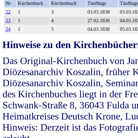
Nr
Kirchenbuch
Kirchenbuch
Täuflings
Täufling
22
1
3
03.03.1838
03.03.18
23
1
4
27.02.1838
04.03.18
24
1
5
04.03.1838
05.03.18
Hinweise zu den Kirchenbücher
Das Original-Kirchenbuch von Jan
Diözesanarchiv Koszalin, früher Kö
Diözesanarchiv Koszalin, Seminar
des Kirchenbuches liegt in der Fr
Schwank-Straße 8, 36043 Fulda u
Heimatkreises Deutsch Krone, Lu
Hinweis: Derzeit ist das Fotograf