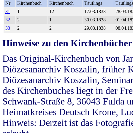
Nr
Kirchenbuch
Kirchenbuch
Täuflings
Täufling
31
1
12
17.03.1838
28.03.18
32
2
1
30.03.1838
01.04.18
33
2
2
29.03.1838
08.04.18
Hinweise zu den Kirchenbücher
Das Original-Kirchenbuch von Jan
Diözesanarchiv Koszalin, früher Kö
Diözesanarchiv Koszalin, Seminar
des Kirchenbuches liegt in der Fr
Schwank-Straße 8, 36043 Fulda u
Heimatkreises Deutsch Krone, Lu
Hinweis: Derzeit ist das Fotograf