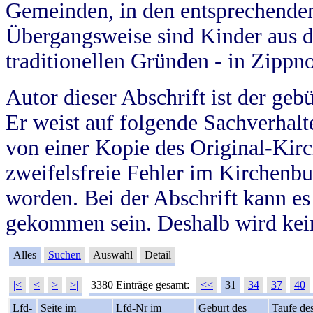
Gemeinden, in den entsprechende
Übergangsweise sind Kinder aus 
traditionellen Gründen - in Zippn
Autor dieser Abschrift ist der geb
Er weist auf folgende Sachverhalte
von einer Kopie des Original-Kirc
zweifelsfreie Fehler im Kirchenbuc
worden. Bei der Abschrift kann e
gekommen sein. Deshalb wird kein
Alles
Suchen
Auswahl
Detail
|<
<
>
>|
3380 Einträge gesamt:
<<
31
34
37
40
Lfd-
Seite im
Lfd-Nr im
Geburt des
Taufe de