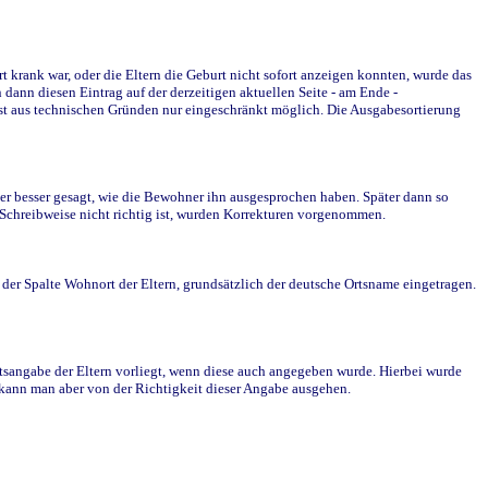
krank war, oder die Eltern die Geburt nicht sofort anzeigen konnten, wurde das
ann diesen Eintrag auf der derzeitigen aktuellen Seite - am Ende -
st aus technischen Gründen nur eingeschränkt möglich. Die Ausgabesortierung
r besser gesagt, wie die Bewohner ihn ausgesprochen haben. Später dann so
e Schreibweise nicht richtig ist, wurden Korrekturen vorgenommen.
r Spalte Wohnort der Eltern, grundsätzlich der deutsche Ortsname eingetragen.
rtsangabe der Eltern vorliegt, wenn diese auch angegeben wurde. Hierbei wurde
d kann man aber von der Richtigkeit dieser Angabe ausgehen.