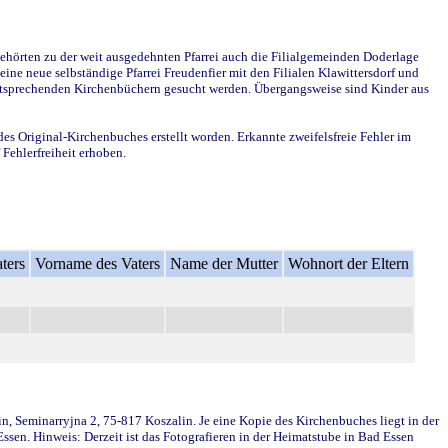
ehörten zu der weit ausgedehnten Pfarrei auch die Filialgemeinden Doderlage
ine neue selbständige Pfarrei Freudenfier mit den Filialen Klawittersdorf und
 entsprechenden Kirchenbüchern gesucht werden. Übergangsweise sind Kinder aus
des Original-Kirchenbuches erstellt worden. Erkannte zweifelsfreie Fehler im
Fehlerfreiheit erhoben.
ters
Vorname des Vaters
Name der Mutter
Wohnort der Eltern
in, Seminarryjna 2, 75-817 Koszalin. Je eine Kopie des Kirchenbuches liegt in der
en. Hinweis: Derzeit ist das Fotografieren in der Heimatstube in Bad Essen