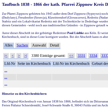
Taufbuch 1838 - 1866 der kath. Pfarrei Zippnow Kreis 
Zur Pfarrei Zippnow gehörten bis 1945 außer dem Dorf Zippnow (Sypnywo) noch d
(Dudylany), Freudenfier (Szwecja), Klawittersdorf (Glowaczewo), Rederitz (Nadarz
Stabitz und ein Lokalvikariat Rederitz mit der Tochterkirche in Doderlage wurd
diesen Gemeinden - wohl noch aus traditionellen Gründen - in Zippnow getauft 
Autor dieser Abschrift ist der gebürtige Rederitzer
Paul Lüdtke
aus Köln. Er weist
Kirchenbuch, sind in dieser Liste korrigiert worden. Bei der Abschrift kann es 
Alles
Suchen
Auswahl
Detail
|<
<
>
>|
3380 Einträge gesamt:
<<
3331
3334
333
Lfd-Nr
Seite im Kirchenbuch
Lfd-Nr im Kirchenbuch
Geburt des
...
...
...
Hinweise zu den Kirchenbüchern
Das Original-Kirchenbuch von Januar 1838 bis 1866, befindet sich im Diözesanarch
Freien Prälatur Schneidemühl, Josef-Schwank-Straße 8, 36043 Fulda und im Archi