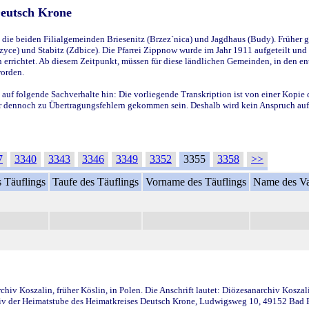
Deutsch Krone
ie beiden Filialgemeinden Briesenitz (Brzez`nica) und Jagdhaus (Budy). Früher g
yce) und Stabitz (Zdbice). Die Pfarrei Zippnow wurde im Jahr 1911 aufgeteilt und e
en errichtet. Ab diesem Zeitpunkt, müssen für diese ländlichen Gemeinden, in den
worden.
 auf folgende Sachverhalte hin: Die vorliegende Transkription ist von einer Kopie 
aber dennoch zu Übertragungsfehlern gekommen sein. Deshalb wird kein Anspruch auf 
7
3340
3343
3346
3349
3352
3355
3358
>>
 Täuflings
Taufe des Täuflings
Vorname des Täuflings
Name des Va
iv Koszalin, früher Köslin, in Polen. Die Anschrift lautet: Diözesanarchiv Koszal
v der Heimatstube des Heimatkreises Deutsch Krone, Ludwigsweg 10, 49152 Bad Ess