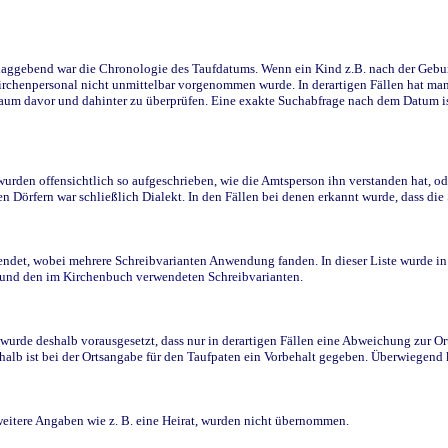
ggebend war die Chronologie des Taufdatums. Wenn ein Kind z.B. nach der Geburt 
rchenpersonal nicht unmittelbar vorgenommen wurde. In derartigen Fällen hat man d
raum davor und dahinter zu überprüfen. Eine exakte Suchabfrage nach dem Datum i
den offensichtlich so aufgeschrieben, wie die Amtsperson ihn verstanden hat, ode
n Dörfern war schließlich Dialekt. In den Fällen bei denen erkannt wurde, dass di
t, wobei mehrere Schreibvarianten Anwendung fanden. In dieser Liste wurde in de
n und den im Kirchenbuch verwendeten Schreibvarianten.
wurde deshalb vorausgesetzt, dass nur in derartigen Fällen eine Abweichung zur O
eshalb ist bei der Ortsangabe für den Taufpaten ein Vorbehalt gegeben. Überwiegen
weitere Angaben wie z. B. eine Heirat, wurden nicht übernommen.