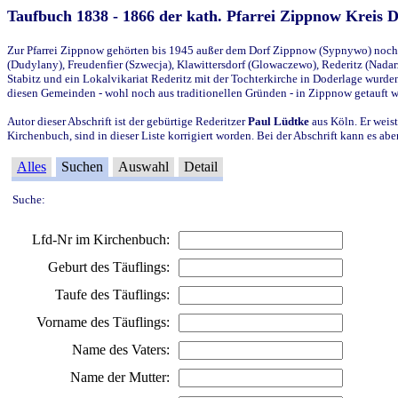
Taufbuch 1838 - 1866 der kath. Pfarrei Zippnow Kreis 
Zur Pfarrei Zippnow gehörten bis 1945 außer dem Dorf Zippnow (Sypnywo) noch d
(Dudylany), Freudenfier (Szwecja), Klawittersdorf (Glowaczewo), Rederitz (Nadarz
Stabitz und ein Lokalvikariat Rederitz mit der Tochterkirche in Doderlage wurd
diesen Gemeinden - wohl noch aus traditionellen Gründen - in Zippnow getauft 
Autor dieser Abschrift ist der gebürtige Rederitzer
Paul Lüdtke
aus Köln. Er weist
Kirchenbuch, sind in dieser Liste korrigiert worden. Bei der Abschrift kann es 
Alles
Suchen
Auswahl
Detail
Suche:
Lfd-Nr im Kirchenbuch:
Geburt des Täuflings:
Taufe des Täuflings:
Vorname des Täuflings:
Name des Vaters:
Name der Mutter: