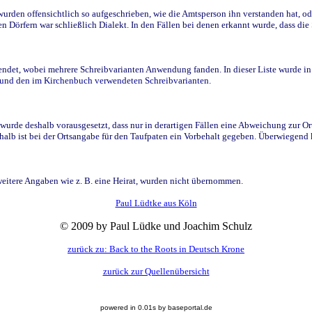
den offensichtlich so aufgeschrieben, wie die Amtsperson ihn verstanden hat, ode
n Dörfern war schließlich Dialekt. In den Fällen bei denen erkannt wurde, dass di
t, wobei mehrere Schreibvarianten Anwendung fanden. In dieser Liste wurde in de
n und den im Kirchenbuch verwendeten Schreibvarianten.
wurde deshalb vorausgesetzt, dass nur in derartigen Fällen eine Abweichung zur O
eshalb ist bei der Ortsangabe für den Taufpaten ein Vorbehalt gegeben. Überwiegen
weitere Angaben wie z. B. eine Heirat, wurden nicht übernommen.
Paul Lüdtke aus Köln
© 2009 by Paul Lüdke und Joachim Schulz
zurück zu: Back to the Roots in Deutsch Krone
zurück zur Quellenübersicht
powered in 0.01s by baseportal.de