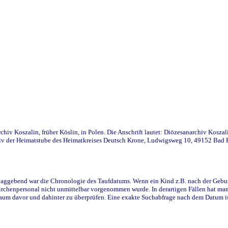
iv Koszalin, früher Köslin, in Polen. Die Anschrift lautet: Diözesanarchiv Koszal
v der Heimatstube des Heimatkreises Deutsch Krone, Ludwigsweg 10, 49152 Bad Ess
ggebend war die Chronologie des Taufdatums. Wenn ein Kind z.B. nach der Geburt 
rchenpersonal nicht unmittelbar vorgenommen wurde. In derartigen Fällen hat man d
raum davor und dahinter zu überprüfen. Eine exakte Suchabfrage nach dem Datum i