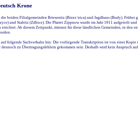
Deutsch Krone
ie beiden Filialgemeinden Briesenitz (Brzez`nica) und Jagdhaus (Budy). Früher g
yce) und Stabitz (Zdbice). Die Pfarrei Zippnow wurde im Jahr 1911 aufgeteilt und e
en errichtet. Ab diesem Zeitpunkt, müssen für diese ländlichen Gemeinden, in den
worden.
 auf folgende Sachverhalte hin: Die vorliegende Transkription ist von einer Kopie 
aber dennoch zu Übertragungsfehlern gekommen sein. Deshalb wird kein Anspruch auf 