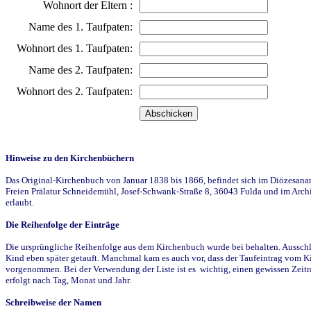
Wohnort der Eltern :
Name des 1. Taufpaten:
Wohnort des 1. Taufpaten:
Name des 2. Taufpaten:
Wohnort des 2. Taufpaten:
Hinweise zu den Kirchenbüchern
Das Original-Kirchenbuch von Januar 1838 bis 1866, befindet sich im Diözesanarch
Freien Prälatur Schneidemühl, Josef-Schwank-Straße 8, 36043 Fulda und im Archi
erlaubt.
Die Reihenfolge der Einträge
Die ursprüngliche Reihenfolge aus dem Kirchenbuch wurde bei behalten. Ausschla
Kind eben später getauft. Manchmal kam es auch vor, dass der Taufeintrag vom Ki
vorgenommen. Bei der Verwendung der Liste ist es wichtig, einen gewissen Zeit
erfolgt nach Tag, Monat und Jahr.
Schreibweise der Namen