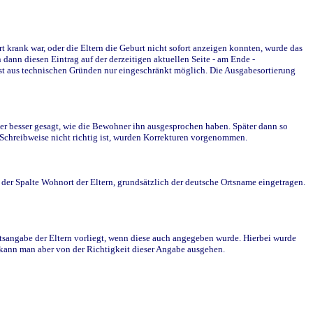
krank war, oder die Eltern die Geburt nicht sofort anzeigen konnten, wurde das
ann diesen Eintrag auf der derzeitigen aktuellen Seite - am Ende -
st aus technischen Gründen nur eingeschränkt möglich. Die Ausgabesortierung
r besser gesagt, wie die Bewohner ihn ausgesprochen haben. Später dann so
e Schreibweise nicht richtig ist, wurden Korrekturen vorgenommen.
r Spalte Wohnort der Eltern, grundsätzlich der deutsche Ortsname eingetragen.
rtsangabe der Eltern vorliegt, wenn diese auch angegeben wurde. Hierbei wurde
d kann man aber von der Richtigkeit dieser Angabe ausgehen.