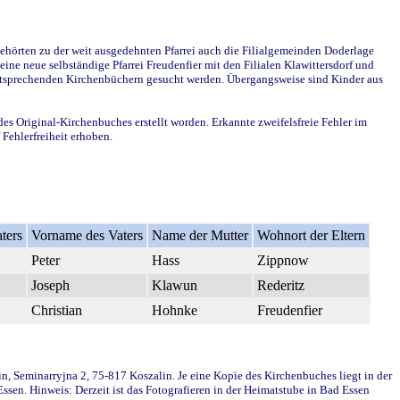
ehörten zu der weit ausgedehnten Pfarrei auch die Filialgemeinden Doderlage
ine neue selbständige Pfarrei Freudenfier mit den Filialen Klawittersdorf und
 entsprechenden Kirchenbüchern gesucht werden. Übergangsweise sind Kinder aus
des Original-Kirchenbuches erstellt worden. Erkannte zweifelsfreie Fehler im
Fehlerfreiheit erhoben.
ters
Vorname des Vaters
Name der Mutter
Wohnort der Eltern
Peter
Hass
Zippnow
Joseph
Klawun
Rederitz
Christian
Hohnke
Freudenfier
in, Seminarryjna 2, 75-817 Koszalin. Je eine Kopie des Kirchenbuches liegt in der
en. Hinweis: Derzeit ist das Fotografieren in der Heimatstube in Bad Essen