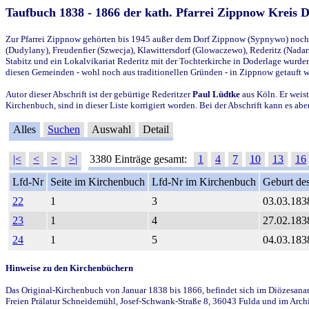
Taufbuch 1838 - 1866 der kath. Pfarrei Zippnow Kreis 
Zur Pfarrei Zippnow gehörten bis 1945 außer dem Dorf Zippnow (Sypnywo) noch d
(Dudylany), Freudenfier (Szwecja), Klawittersdorf (Glowaczewo), Rederitz (Nadarz
Stabitz und ein Lokalvikariat Rederitz mit der Tochterkirche in Doderlage wurd
diesen Gemeinden - wohl noch aus traditionellen Gründen - in Zippnow getauft 
Autor dieser Abschrift ist der gebürtige Rederitzer
Paul Lüdtke
aus Köln. Er weist
Kirchenbuch, sind in dieser Liste korrigiert worden. Bei der Abschrift kann es 
Alles
Suchen
Auswahl
Detail
|<
<
>
>|
3380 Einträge gesamt:
1
4
7
10
13
16
Lfd-Nr
Seite im Kirchenbuch
Lfd-Nr im Kirchenbuch
Geburt des
22
1
3
03.03.183
23
1
4
27.02.183
24
1
5
04.03.183
Hinweise zu den Kirchenbüchern
Das Original-Kirchenbuch von Januar 1838 bis 1866, befindet sich im Diözesanarch
Freien Prälatur Schneidemühl, Josef-Schwank-Straße 8, 36043 Fulda und im Archi