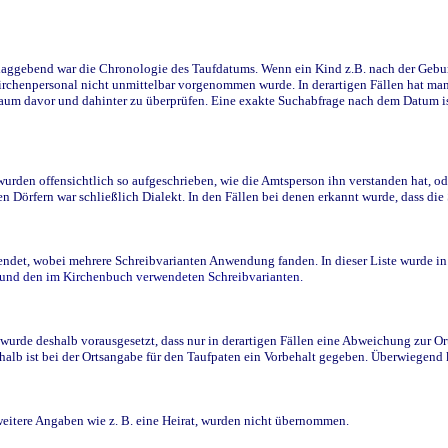
ggebend war die Chronologie des Taufdatums. Wenn ein Kind z.B. nach der Geburt 
rchenpersonal nicht unmittelbar vorgenommen wurde. In derartigen Fällen hat man d
raum davor und dahinter zu überprüfen. Eine exakte Suchabfrage nach dem Datum i
den offensichtlich so aufgeschrieben, wie die Amtsperson ihn verstanden hat, ode
n Dörfern war schließlich Dialekt. In den Fällen bei denen erkannt wurde, dass di
t, wobei mehrere Schreibvarianten Anwendung fanden. In dieser Liste wurde in de
n und den im Kirchenbuch verwendeten Schreibvarianten.
wurde deshalb vorausgesetzt, dass nur in derartigen Fällen eine Abweichung zur O
eshalb ist bei der Ortsangabe für den Taufpaten ein Vorbehalt gegeben. Überwiegen
weitere Angaben wie z. B. eine Heirat, wurden nicht übernommen.