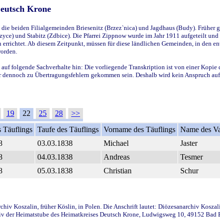
Deutsch Krone
ie beiden Filialgemeinden Briesenitz (Brzez`nica) und Jagdhaus (Budy). Früher g
yce) und Stabitz (Zdbice). Die Pfarrei Zippnow wurde im Jahr 1911 aufgeteilt und e
en errichtet. Ab diesem Zeitpunkt, müssen für diese ländlichen Gemeinden, in den
worden.
 auf folgende Sachverhalte hin: Die vorliegende Transkription ist von einer Kopie 
aber dennoch zu Übertragungsfehlern gekommen sein. Deshalb wird kein Anspruch auf 
19
22
25
28
>>
 Täuflings
Taufe des Täuflings
Vorname des Täuflings
Name des Va
8
03.03.1838
Michael
Jaster
8
04.03.1838
Andreas
Tesmer
8
05.03.1838
Christian
Schur
iv Koszalin, früher Köslin, in Polen. Die Anschrift lautet: Diözesanarchiv Koszal
v der Heimatstube des Heimatkreises Deutsch Krone, Ludwigsweg 10, 49152 Bad Ess